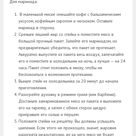
Для маринада:
В маленькой миске смешайте кофе с бальзамическим
уксусом, кофейным сиропом и чесноком. Оставьте
маринад в сторону.
Срежьте лишний жир со стейка и поместите мясо в
большой прочный пакет. Залейте его маринадом, но
предварительно убедитесь, что пакет не протекает.
Аккуратно выпустите из пакета весь воздух, запечатайте
его и поместите в холодильник на ночь, а лучше — на 24
часа. Пакет стоит положить в миску, чтобы не
беспокоиться о возможном протекании.
Выньте стейк из холодильника за 20 минут до начала
приготовления.
Разогрейте духовку в режиме гриля (или барбекю).
Достаньте замаринованное мясо из пакета и выложите
его на тарелку, а затем с обеих сторон щедро
приправьте его солью и перцем.
Положите стейки на решётку. Вы должны услышать
шипение. Если этого не произошло, значит, жаровня
разогрета недостаточно, из-за чего мясо не будет