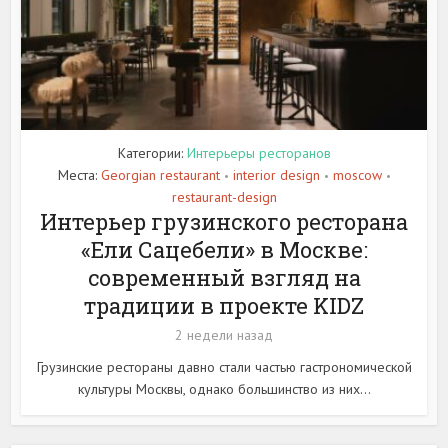
Категории:
Интерьеры ресторанов
Места:
Georgian restaurant
interior design
moscow
•
•
•
restaurant-design
Интерьер грузинского ресторана
«Ели Сацебели» в Москве:
современный взгляд на
традиции в проекте KIDZ
2 недели назад
Грузинские рестораны давно стали частью гастрономической
культуры Москвы, однако большинство из них...