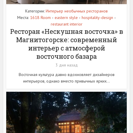
Категории:
Интерьер необычных ресторанов
Места:
1618 Room
eastern style
hospitality-design
•
•
•
restaurant interior
Ресторан «Нескушная восточка» в
Магнитогорске: современный
интерьер с атмосферой
восточного базара
3 дня назад
Восточная культура давно вдохновляет дизайнеров
интерьеров, однако вместо привычных ярких...