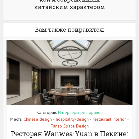
китайским характером
Вам также понравится:
Категории:
Интерьеры ресторанов
Места:
Chinese design
hospitality-design
restaurant interior
•
•
•
Tanzo Space Design
Ресторан Wanwea·Yuan в Пекине: