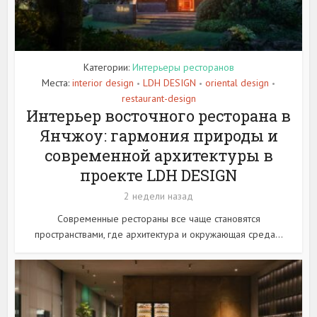
Категории:
Интерьеры ресторанов
Места:
interior design
LDH DESIGN
oriental design
•
•
•
restaurant-design
Интерьер восточного ресторана в
Янчжоу: гармония природы и
современной архитектуры в
проекте LDH DESIGN
2 недели назад
Современные рестораны все чаще становятся
пространствами, где архитектура и окружающая среда...