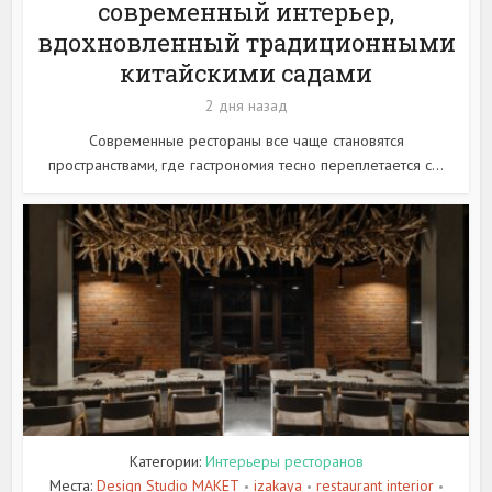
современный интерьер,
вдохновленный традиционными
китайскими садами
2 дня назад
Современные рестораны все чаще становятся
пространствами, где гастрономия тесно переплетается с...
Категории:
Интерьеры ресторанов
Места:
Design Studio MAKET
izakaya
restaurant interior
•
•
•