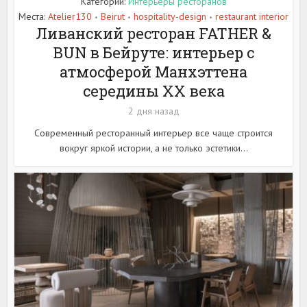
Категории:
Интерьеры ресторанов
Места:
Atelier130
Beirut
hospitality-design
restaurant interior
•
•
•
Ливанский ресторан FATHER &
BUN в Бейруте: интерьер с
атмосферой Манхэттена
середины XX века
2 дня назад
Современный ресторанный интерьер все чаще строится
вокруг яркой истории, а не только эстетики...