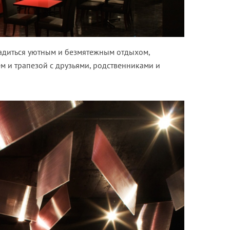
адиться уютным и безмятежным отдыхом,
и трапезой с друзьями, родственниками и