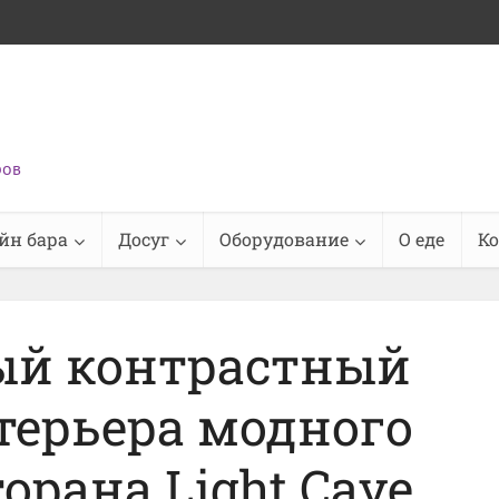
ров
йн бара
Досуг
Оборудование
О еде
К
ый контрастный
терьера модного
торана Light Cave