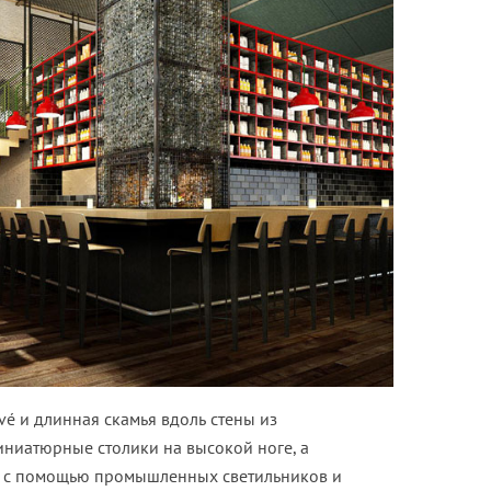
vé и длинная скамья вдоль стены из
иниатюрные столики на высокой ноге, а
о с помощью промышленных светильников и