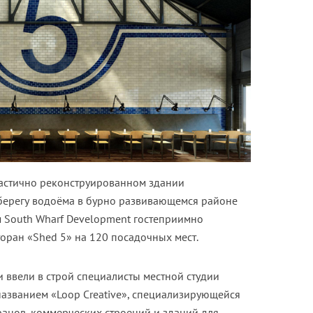
астично реконструированном здании
 берегу водоёма в бурно развивающемся районе
 South Wharf Development гостеприимно
оран «Shed 5» на 120 посадочных мест.
 ввели в строй специалисты местной студии
азванием «Loop Creative», специализирующейся
ранов, коммерческих строений и зданий для