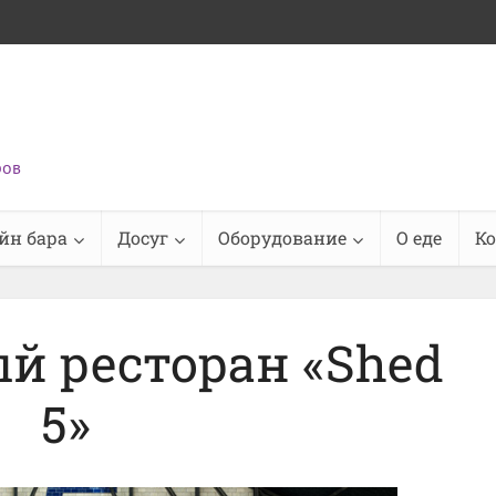
ров
йн бара
Досуг
Оборудование
О еде
К
й ресторан «Shed
5»