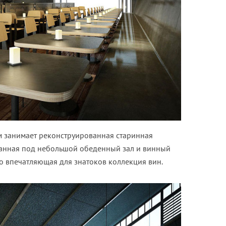
м занимает реконструированная старинная
ванная под небольшой обеденный зал и винный
о впечатляющая для знатоков коллекция вин.