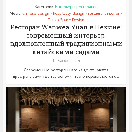
Категории:
Интерьеры ресторанов
Места:
Chinese design
hospitality-design
restaurant interior
•
•
•
Tanzo Space Design
Ресторан Wanwea·Yuan в Пекине:
современный интерьер,
вдохновленный традиционными
китайскими садами
14 часов назад
Современные рестораны все чаще становятся
пространствами, где гастрономия тесно переплетается с...