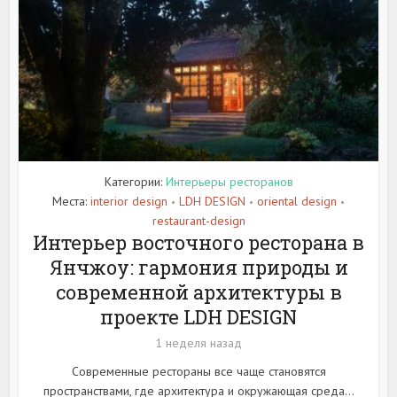
Категории:
Интерьеры ресторанов
Места:
interior design
LDH DESIGN
oriental design
•
•
•
restaurant-design
Интерьер восточного ресторана в
Янчжоу: гармония природы и
современной архитектуры в
проекте LDH DESIGN
1 неделя назад
Современные рестораны все чаще становятся
пространствами, где архитектура и окружающая среда...