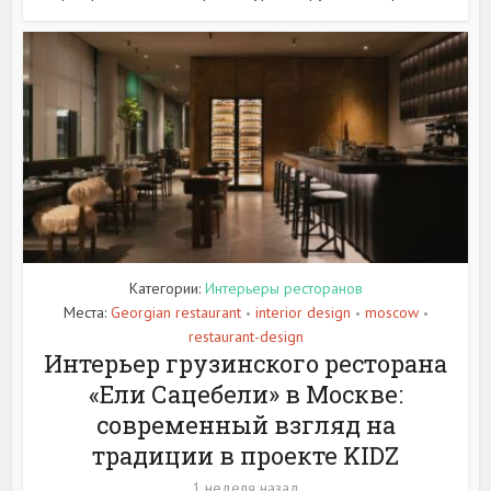
Категории:
Интерьеры ресторанов
Места:
Georgian restaurant
interior design
moscow
•
•
•
restaurant-design
Интерьер грузинского ресторана
«Ели Сацебели» в Москве:
современный взгляд на
традиции в проекте KIDZ
1 неделя назад