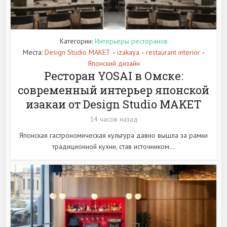
Категории:
Интерьеры ресторанов
Места:
Design Studio MAKET
izakaya
restaurant interior
•
•
•
Японский дизайн
Ресторан YOSAI в Омске:
современный интерьер японской
изакаи от Design Studio MAKET
14 часов назад
Японская гастрономическая культура давно вышла за рамки
традиционной кухни, став источником...