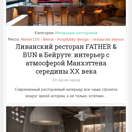
Категории:
Интерьеры ресторанов
Места:
Atelier130
Beirut
hospitality-design
restaurant interior
•
•
•
Ливанский ресторан FATHER &
BUN в Бейруте: интерьер с
атмосферой Манхэттена
середины XX века
14 часов назад
Современный ресторанный интерьер все чаще строится
вокруг яркой истории, а не только эстетики...