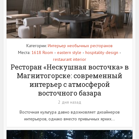
Категории:
Интерьер необычных ресторанов
Места:
1618 Room
eastern style
hospitality-design
•
•
•
restaurant interior
Ресторан «Нескушная восточка» в
Магнитогорске: современный
интерьер с атмосферой
восточного базара
2 дня назад
Восточная культура давно вдохновляет дизайнеров
интерьеров, однако вместо привычных ярких...