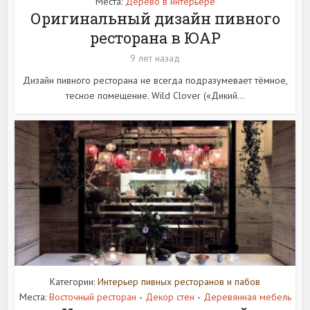
Места:
Дерево в интерьере
Оригинальный дизайн пивного
ресторана в ЮАР
9 лет назад
Дизайн пивного ресторана не всегда подразумевает тёмное,
тесное помещение. Wild Clover («Дикий...
Категории:
Интерьер пивных ресторанов и пабов
Места:
Восточный ресторан
Декор стен
Деревянная мебель
•
•