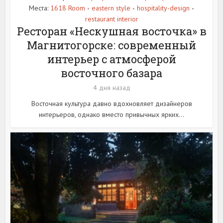
Места:
1618 Room
eastern style
hospitality-design
•
•
•
restaurant interior
Ресторан «Нескушная восточка» в
Магнитогорске: современный
интерьер с атмосферой
восточного базара
4 дня назад
Восточная культура давно вдохновляет дизайнеров
интерьеров, однако вместо привычных ярких...