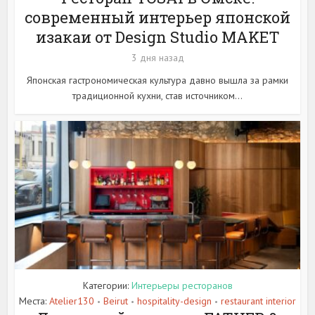
современный интерьер японской
изакаи от Design Studio MAKET
3 дня назад
Японская гастрономическая культура давно вышла за рамки
традиционной кухни, став источником...
Категории:
Интерьеры ресторанов
Места:
Atelier130
Beirut
hospitality-design
restaurant interior
•
•
•