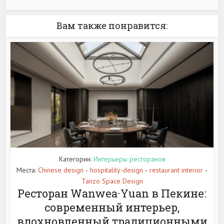
Вам также понравится:
Категории:
Интерьеры ресторанов
Места:
Chinese design
hospitality-design
restaurant interior
•
•
•
Tanzo Space Design
Ресторан Wanwea·Yuan в Пекине:
современный интерьер,
вдохновленный традиционными