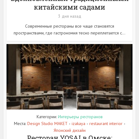
китайскими садами
3 дня назад
Современные рестораны все чаще становятся
пространствами, где гастрономия тесно переплетается с...
Категории:
Интерьеры ресторанов
Места:
Design Studio MAKET
izakaya
restaurant interior
•
•
•
Японский дизайн
Ресторан YOSAI в Омске: