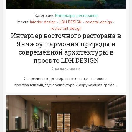
Категории:
Интерьеры ресторанов
Места:
interior design
LDH DESIGN
oriental design
•
•
•
restaurant-design
Интерьер восточного ресторана в
Янчжоу: гармония природы и
современной архитектуры в
проекте LDH DESIGN
2 недели назад
Современные рестораны все чаще становятся
пространствами, где архитектура и окружающая среда...