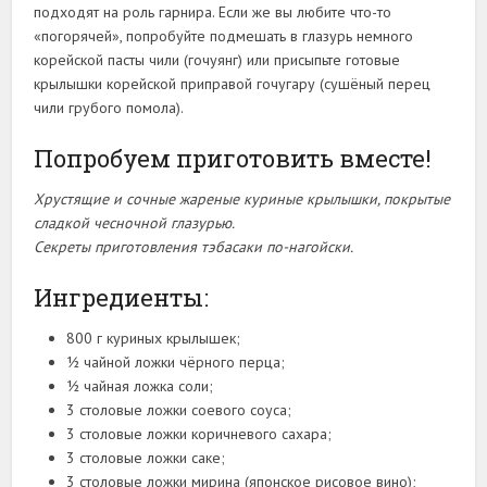
подходят на роль гарнира. Если же вы любите что-то
«погорячей», попробуйте подмешать в глазурь немного
корейской пасты чили (гочуянг) или присыпьте готовые
крылышки корейской приправой гочугару (сушёный перец
чили грубого помола).
Попробуем приготовить вместе!
Хрустящие и сочные жареные куриные крылышки, покрытые
сладкой чесночной глазурью.
Секреты приготовления тэбасаки по-нагойски.
Ингредиенты:
800 г куриных крылышек;
½ чайной ложки чёрного перца;
½ чайная ложка соли;
3 столовые ложки соевого соуса;
3 столовые ложки коричневого сахара;
3 столовые ложки саке;
3 столовые ложки мирина (японское рисовое вино);