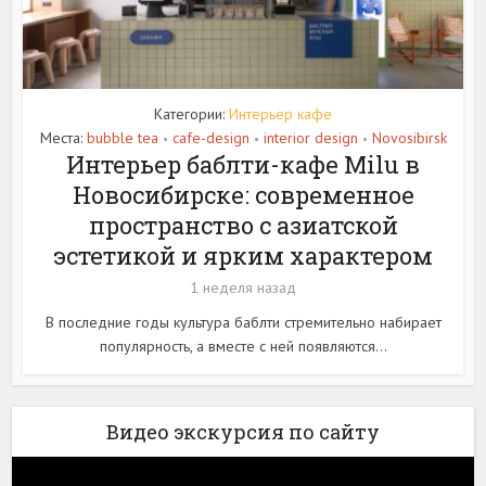
Категории:
Интерьер кафе
Места:
bubble tea
cafe-design
interior design
Novosibirsk
•
•
•
Интерьер баблти-кафе Milu в
Новосибирске: современное
пространство с азиатской
эстетикой и ярким характером
1 неделя назад
В последние годы культура баблти стремительно набирает
популярность, а вместе с ней появляются...
Видео экскурсия по сайту