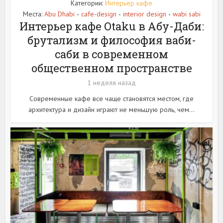
Категории:
Интерьер кафе
Места:
Abu Dhabi
cafe-design
interior design
wabi sabi
•
•
•
Интерьер кафе Otaku в Абу-Даби:
брутализм и философия ваби-
саби в современном
общественном пространстве
1 неделя назад
Современные кафе все чаще становятся местом, где
архитектура и дизайн играют не меньшую роль, чем...