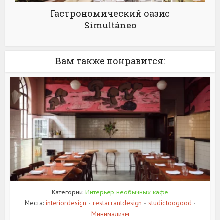
Гастрономический оазис
Simultáneo
Вам также понравится:
Категории:
Интерьер необычных кафе
Места:
interiordesign
restaurantdesign
studiotoogood
•
•
•
Минимализм