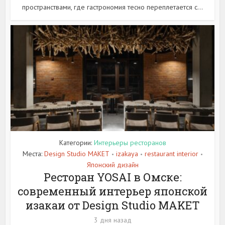
пространствами, где гастрономия тесно переплетается с...
Категории:
Интерьеры ресторанов
Места:
Design Studio MAKET
izakaya
restaurant interior
•
•
•
Японский дизайн
Ресторан YOSAI в Омске:
современный интерьер японской
изакаи от Design Studio MAKET
3 дня назад