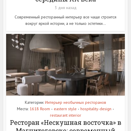
3 дня назад
Современный ресторанный интерьер все чаще строится
вокруг яркой истории, а не только эстетики...
Категории:
Интерьер необычных ресторанов
Места:
1618 Room
eastern style
hospitality-design
•
•
•
restaurant interior
Ресторан «Нескушная восточка» в
Магнитогорске: современный