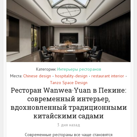
Категории:
Интерьеры ресторанов
Места:
Chinese design
hospitality-design
restaurant interior
•
•
•
Tanzo Space Design
Ресторан Wanwea·Yuan в Пекине:
современный интерьер,
вдохновленный традиционными
китайскими садами
3 дня назад
Современные рестораны все чаще становятся