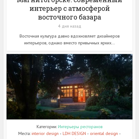
интерьер с атмосферой
восточного базара
4 дня назад
Восточная культура давно вдохновляет дизайнеров
интерьеров, однако вместо привычных ярких...
Категории:
Интерьеры ресторанов
Места:
interior design
LDH DESIGN
oriental design
•
•
•