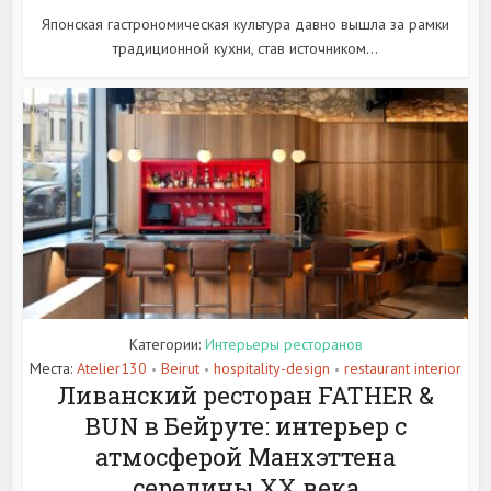
Японская гастрономическая культура давно вышла за рамки
традиционной кухни, став источником...
Категории:
Интерьеры ресторанов
Места:
Atelier130
Beirut
hospitality-design
restaurant interior
•
•
•
Ливанский ресторан FATHER &
BUN в Бейруте: интерьер с
атмосферой Манхэттена
середины XX века