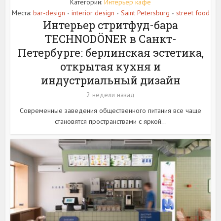
Категории:
Интерьер кафе
Места:
bar-design
interior design
Saint Petersburg
street food
•
•
•
Интерьер стритфуд-бара
TECHNODÖNER в Санкт-
Петербурге: берлинская эстетика,
открытая кухня и
индустриальный дизайн
2 недели назад
Современные заведения общественного питания все чаще
становятся пространствами с яркой...