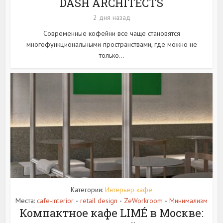
DASH ARCHITECTS
2 дня назад
Современные кофейни все чаще становятся
многофункциональными пространствами, где можно не
только...
Категории:
Интерьер кафе
Места:
cafe-interior
retail design
ZeWorkroom
Минимализм
•
•
•
Компактное кафе LIMÉ в Москве: