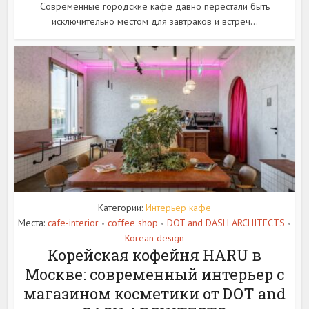
Современные городские кафе давно перестали быть
исключительно местом для завтраков и встреч...
Категории:
Интерьер кафе
Места:
cafe-interior
coffee shop
DOT and DASH ARCHITECTS
•
•
•
Korean design
Корейская кофейня HARU в
Москве: современный интерьер с
магазином косметики от DOT and