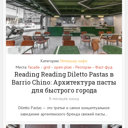
Категории:
Интерьер кафе
Места:
facade
grid
open-plan
Ресторан
Фаст-фуд
•
•
•
•
Reading Reading Diletto Pastas в
Barrio Chino: Архитектура пасты
для быстрого города
8 месяцев назад
Diletto Pastas — это третье и самое концептуальное
заведение аргентинского бренда свежей пасты...