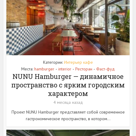
Категории:
Интерьер кафе
Места:
hamburger
interior
Ресторан
Фаст-фуд
•
•
•
NUNU Hamburger — динамичное
пространство с ярким городским
характером
4 месяца назад
Проект NUNU Hamburger представляет собой современное
гастрономическое пространство, в котором...