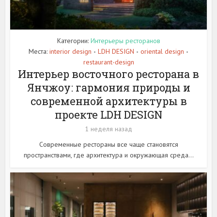
Категории:
Интерьеры ресторанов
Места:
interior design
LDH DESIGN
oriental design
•
•
•
restaurant-design
Интерьер восточного ресторана в
Янчжоу: гармония природы и
современной архитектуры в
проекте LDH DESIGN
1 неделя назад
Современные рестораны все чаще становятся
пространствами, где архитектура и окружающая среда...