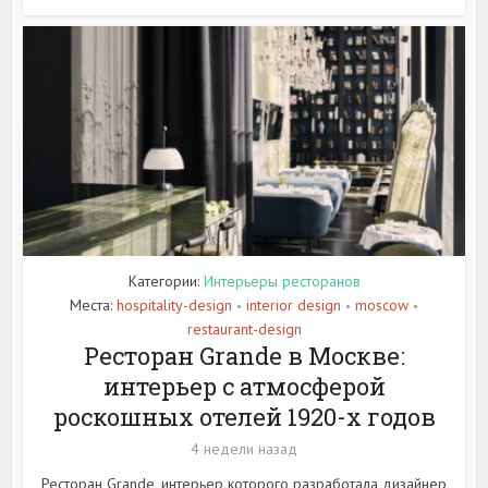
Категории:
Интерьеры ресторанов
Места:
hospitality-design
interior design
moscow
•
•
•
restaurant-design
Ресторан Grande в Москве:
интерьер с атмосферой
роскошных отелей 1920-х годов
4 недели назад
Ресторан Grande, интерьер которого разработала дизайнер