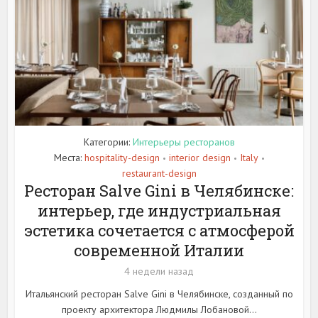
Категории:
Интерьеры ресторанов
Места:
hospitality-design
interior design
Italy
•
•
•
restaurant-design
Ресторан Salve Gini в Челябинске:
интерьер, где индустриальная
эстетика сочетается с атмосферой
современной Италии
4 недели назад
Итальянский ресторан Salve Gini в Челябинске, созданный по
проекту архитектора Людмилы Лобановой...