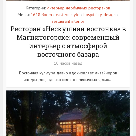
Категории:
Интерьер необычных ресторанов
Места:
1618 Room
eastern style
hospitality-design
•
•
•
restaurant interior
Ресторан «Нескушная восточка» в
Магнитогорске: современный
интерьер с атмосферой
восточного базара
10 часов назад
Восточная культура давно вдохновляет дизайнеров
интерьеров, однако вместо привычных ярких...