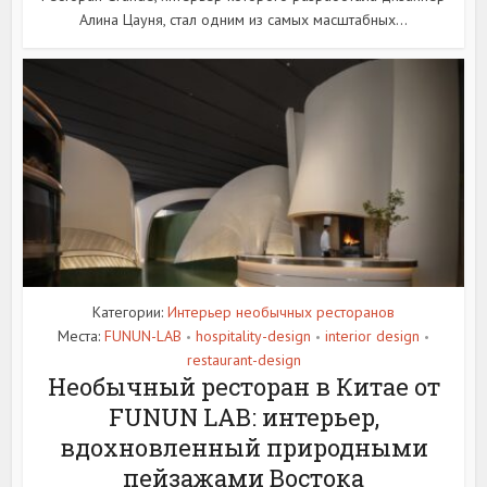
Алина Цауня, стал одним из самых масштабных...
Категории:
Интерьер необычных ресторанов
Места:
FUNUN-LAB
hospitality-design
interior design
•
•
•
restaurant-design
Необычный ресторан в Китае от
FUNUN LAB: интерьер,
вдохновленный природными
пейзажами Востока