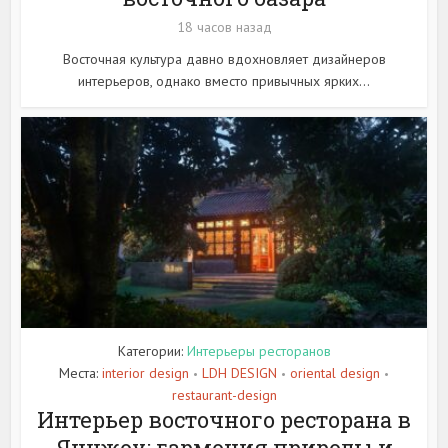
18 часов назад
Восточная культура давно вдохновляет дизайнеров
интерьеров, однако вместо привычных ярких...
Категории:
Интерьеры ресторанов
Места:
interior design
LDH DESIGN
oriental design
•
•
•
restaurant-design
Интерьер восточного ресторана в
Янчжоу: гармония природы и