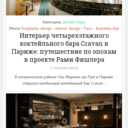
Категории:
Дизайн бара
Места:
hospitality-design
interior design
Paris
Коктейль бар
•
•
•
Интерьер четырехэтажного
коктейльного бара Cravan в
Париже: путешествие по эпохам
в проекте Рами Фишлера
1 неделя назад
В историческом районе Сен-Жермен-де-Пре в Париже
открылся необычный коктейльный бар Cravan...