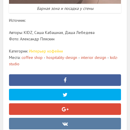
Барная зона и посадка у стены
Источник:
Авторы: KIDZ, Саша Кабашная, Даша Лебедева
Фото: Александр Пляскин
Категории:
Интерьер кофейни
Места:
coffee shop
hospitality-design
interior design
kidz-
•
•
•
studio