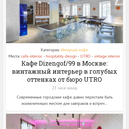
Категории:
Интерьер кафе
Места:
cafe-interior
hospitality-design
UTRO
vintage interior
•
•
•
Кафе Dizengof/99 в Москве:
винтажный интерьер в голубых
оттенках от бюро UTRO
23 часа назад
Современные городские кафе давно перестали быть
исключительно местом для завтраков и встреч...