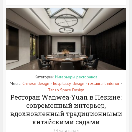
Категории:
Интерьеры ресторанов
Места:
Chinese design
hospitality-design
restaurant interior
•
•
•
Tanzo Space Design
Ресторан Wanwea·Yuan в Пекине:
современный интерьер,
вдохновленный традиционными
китайскими садами
24 часа назад