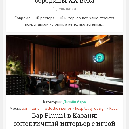
середины XX века
1 день назад
Современный ресторанный интерьер все чаще строится
вокруг яркой истории, а не только эстетики...
Категории:
Дизайн бара
Места:
bar interior
eclectic interior
hospitality-design
Kazan
•
•
•
Бар Fluunt в Казани:
эклектичный интерьер с игрой