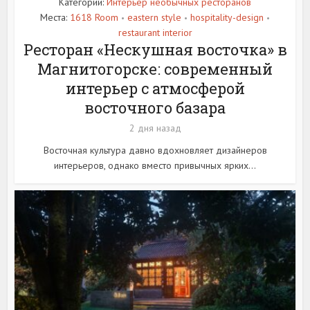
Категории:
Интерьер необычных ресторанов
Места:
1618 Room
eastern style
hospitality-design
•
•
•
restaurant interior
Ресторан «Нескушная восточка» в
Магнитогорске: современный
интерьер с атмосферой
восточного базара
2 дня назад
Восточная культура давно вдохновляет дизайнеров
интерьеров, однако вместо привычных ярких...