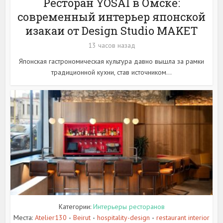
Ресторан YOSAI в Омске:
современный интерьер японской
изакаи от Design Studio MAKET
13 часов назад
Японская гастрономическая культура давно вышла за рамки
традиционной кухни, став источником...
Категории:
Интерьеры ресторанов
Места:
Atelier130
Beirut
hospitality-design
restaurant interior
•
•
•