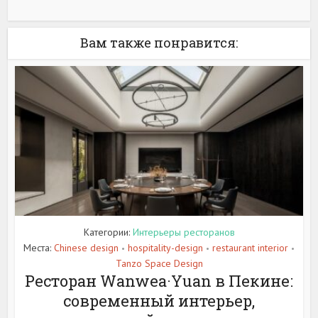
Вам также понравится:
Категории:
Интерьеры ресторанов
Места:
Chinese design
hospitality-design
restaurant interior
•
•
•
Tanzo Space Design
Ресторан Wanwea·Yuan в Пекине:
современный интерьер,