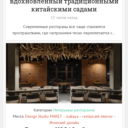
вдохновленный традиционными
китайскими садами
13 часов назад
Современные рестораны все чаще становятся
пространствами, где гастрономия тесно переплетается с...
Категории:
Интерьеры ресторанов
Места:
Design Studio MAKET
izakaya
restaurant interior
•
•
•
Японский дизайн