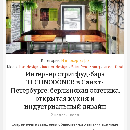
Категории:
Интерьер кафе
Места:
bar-design
interior design
Saint Petersburg
street food
•
•
•
Интерьер стритфуд-бара
TECHNODÖNER в Санкт-
Петербурге: берлинская эстетика,
открытая кухня и
индустриальный дизайн
2 недели назад
Современные заведения общественного питания все чаще