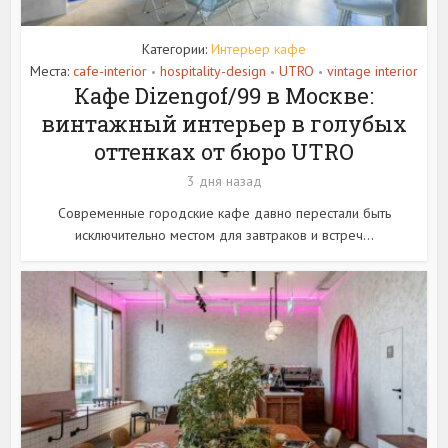
Категории:
Интерьер кафе
Места:
cafe-interior
hospitality-design
UTRO
vintage interior
•
•
•
Кафе Dizengof/99 в Москве:
винтажный интерьер в голубых
оттенках от бюро UTRO
3 дня назад
Современные городские кафе давно перестали быть
исключительно местом для завтраков и встреч...