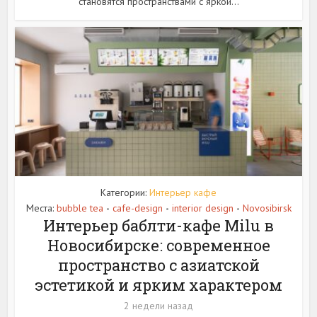
становятся пространствами с яркой...
Категории:
Интерьер кафе
Места:
bubble tea
cafe-design
interior design
Novosibirsk
•
•
•
Интерьер баблти-кафе Milu в
Новосибирске: современное
пространство с азиатской
эстетикой и ярким характером
2 недели назад