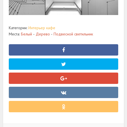
Категории:
Интерьер кафе
Места:
Белый
Дерево
Подвесной светильник
•
•