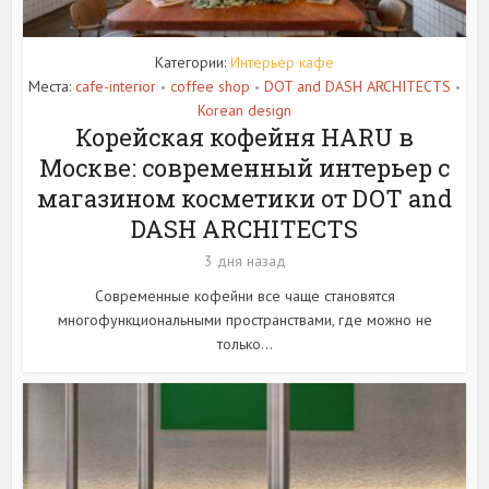
Категории:
Интерьер кафе
Места:
cafe-interior
coffee shop
DOT and DASH ARCHITECTS
•
•
•
Korean design
Корейская кофейня HARU в
Москве: современный интерьер с
магазином косметики от DOT and
DASH ARCHITECTS
3 дня назад
Современные кофейни все чаще становятся
многофункциональными пространствами, где можно не
только...