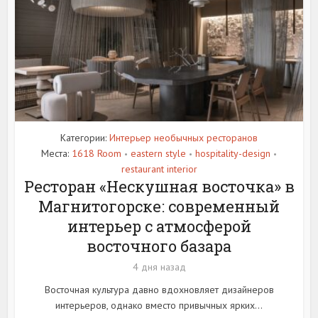
Категории:
Интерьер необычных ресторанов
Места:
1618 Room
eastern style
hospitality-design
•
•
•
restaurant interior
Ресторан «Нескушная восточка» в
Магнитогорске: современный
интерьер с атмосферой
восточного базара
4 дня назад
Восточная культура давно вдохновляет дизайнеров
интерьеров, однако вместо привычных ярких...