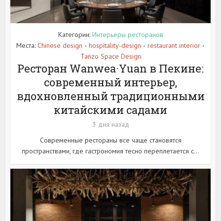
Категории:
Интерьеры ресторанов
Места:
Chinese design
hospitality-design
restaurant interior
•
•
•
Tanzo Space Design
Ресторан Wanwea·Yuan в Пекине:
современный интерьер,
вдохновленный традиционными
китайскими садами
3 дня назад
Современные рестораны все чаще становятся
пространствами, где гастрономия тесно переплетается с...