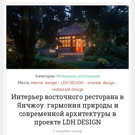
Категории:
Интерьеры ресторанов
Места:
interior design
LDH DESIGN
oriental design
•
•
•
restaurant-design
Интерьер восточного ресторана в
Янчжоу: гармония природы и
современной архитектуры в
проекте LDH DESIGN
2 недели назад