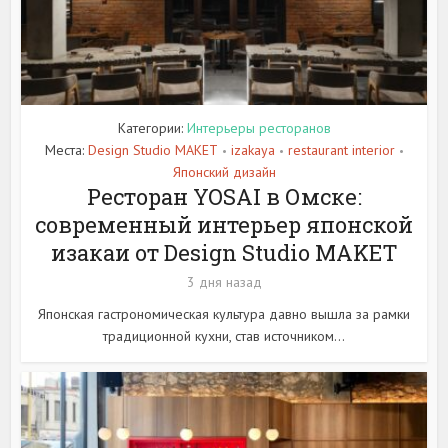
Категории:
Интерьеры ресторанов
Места:
Design Studio MAKET
izakaya
restaurant interior
•
•
•
Японский дизайн
Ресторан YOSAI в Омске:
современный интерьер японской
изакаи от Design Studio MAKET
3 дня назад
Японская гастрономическая культура давно вышла за рамки
традиционной кухни, став источником...