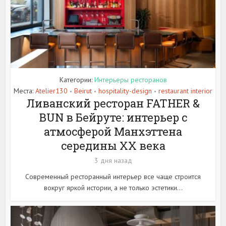
Категории:
Интерьеры ресторанов
Места:
Atelier130
Beirut
hospitality-design
restaurant interior
•
•
•
Ливанский ресторан FATHER &
BUN в Бейруте: интерьер с
атмосферой Манхэттена
середины XX века
3 дня назад
Современный ресторанный интерьер все чаще строится
вокруг яркой истории, а не только эстетики...