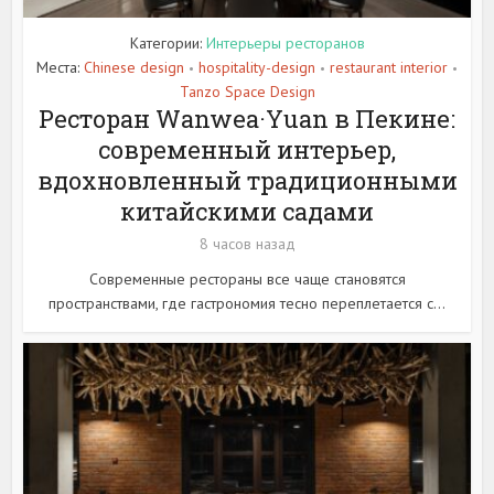
Категории:
Интерьеры ресторанов
Места:
Chinese design
hospitality-design
restaurant interior
•
•
•
Tanzo Space Design
Ресторан Wanwea·Yuan в Пекине:
современный интерьер,
вдохновленный традиционными
китайскими садами
8 часов назад
Современные рестораны все чаще становятся
пространствами, где гастрономия тесно переплетается с...