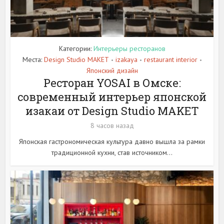
Категории:
Интерьеры ресторанов
Места:
Design Studio MAKET
izakaya
restaurant interior
•
•
•
Японский дизайн
Ресторан YOSAI в Омске:
современный интерьер японской
изакаи от Design Studio MAKET
8 часов назад
Японская гастрономическая культура давно вышла за рамки
традиционной кухни, став источником...