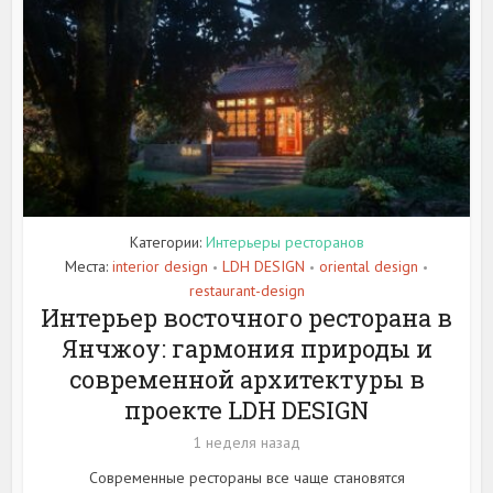
Категории:
Интерьеры ресторанов
Места:
interior design
LDH DESIGN
oriental design
•
•
•
restaurant-design
Интерьер восточного ресторана в
Янчжоу: гармония природы и
современной архитектуры в
проекте LDH DESIGN
1 неделя назад
Современные рестораны все чаще становятся