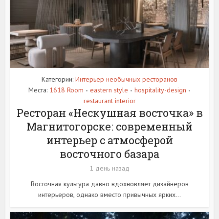
Категории:
Интерьер необычных ресторанов
Места:
1618 Room
eastern style
hospitality-design
•
•
•
restaurant interior
Ресторан «Нескушная восточка» в
Магнитогорске: современный
интерьер с атмосферой
восточного базара
1 день назад
Восточная культура давно вдохновляет дизайнеров
интерьеров, однако вместо привычных ярких...