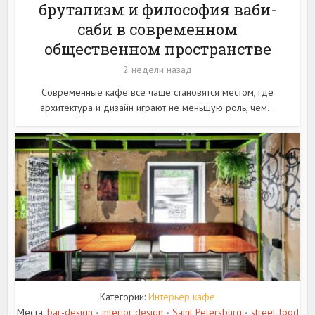
брутализм и философия ваби-
саби в современном
общественном пространстве
2 недели назад
Современные кафе все чаще становятся местом, где
архитектура и дизайн играют не меньшую роль, чем...
Категории:
Интерьер кафе
Места:
bar-design
interior design
Saint Petersburg
street food
•
•
•