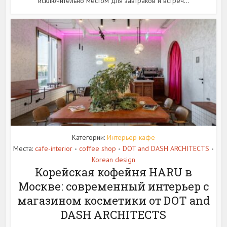
исключительно местом для завтраков и встреч...
Категории:
Интерьер кафе
Места:
cafe-interior
coffee shop
DOT and DASH ARCHITECTS
•
•
•
Korean design
Корейская кофейня HARU в
Москве: современный интерьер с
магазином косметики от DOT and
DASH ARCHITECTS