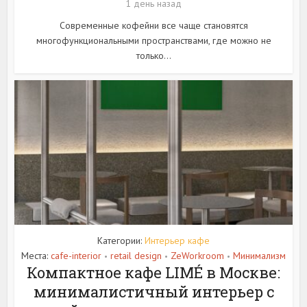
1 день назад
Современные кофейни все чаще становятся
многофункциональными пространствами, где можно не
только...
Категории:
Интерьер кафе
Места:
cafe-interior
retail design
ZeWorkroom
Минимализм
•
•
•
Компактное кафе LIMÉ в Москве:
минималистичный интерьер с