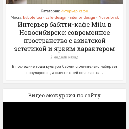
Категории:
Интерьер кафе
Места:
bubble tea
cafe-design
interior design
Novosibirsk
•
•
•
Интерьер баблти-кафе Milu в
Новосибирске: современное
пространство с азиатской
эстетикой и ярким характером
2 недели назад
В последние годы культура баблти стремительно набирает
популярность, а вместе с ней появляются...
Видео экскурсия по сайту