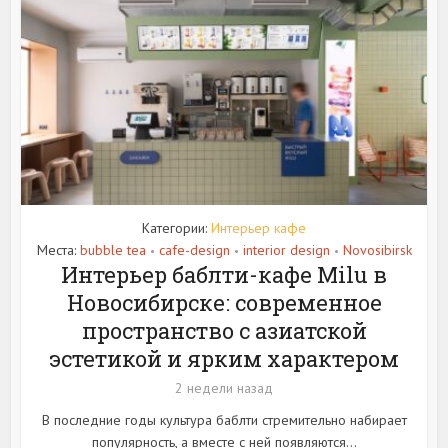
Категории:
Интерьер кафе
Места:
bubble tea
cafe-design
interior design
Novosibirsk
•
•
•
Интерьер баблти-кафе Milu в
Новосибирске: современное
пространство с азиатской
эстетикой и ярким характером
2 недели назад
В последние годы культура баблти стремительно набирает
популярность, а вместе с ней появляются...