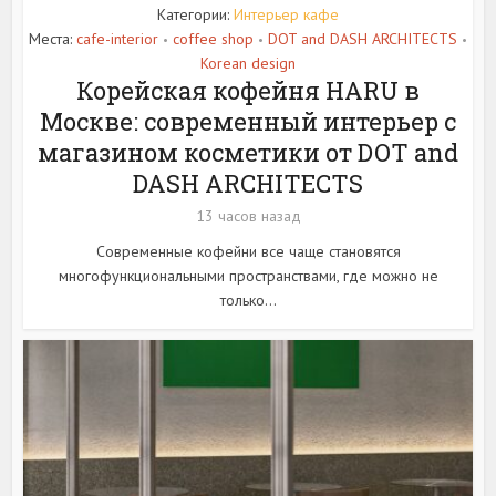
Категории:
Интерьер кафе
Места:
cafe-interior
coffee shop
DOT and DASH ARCHITECTS
•
•
•
Korean design
Корейская кофейня HARU в
Москве: современный интерьер с
магазином косметики от DOT and
DASH ARCHITECTS
13 часов назад
Современные кофейни все чаще становятся
многофункциональными пространствами, где можно не
только...