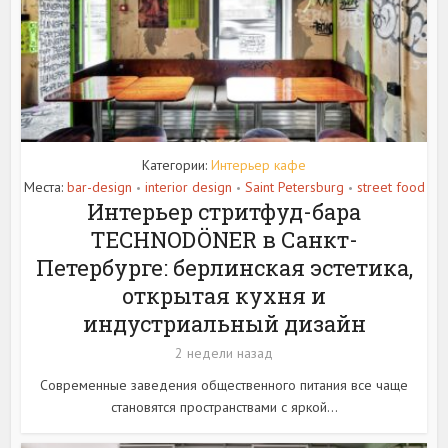
Категории:
Интерьер кафе
Места:
bar-design
interior design
Saint Petersburg
street food
•
•
•
Интерьер стритфуд-бара
TECHNODÖNER в Санкт-
Петербурге: берлинская эстетика,
открытая кухня и
индустриальный дизайн
2 недели назад
Современные заведения общественного питания все чаще
становятся пространствами с яркой...