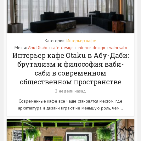
Категории:
Интерьер кафе
Места:
Abu Dhabi
cafe-design
interior design
wabi sabi
•
•
•
Интерьер кафе Otaku в Абу-Даби:
брутализм и философия ваби-
саби в современном
общественном пространстве
2 недели назад
Современные кафе все чаще становятся местом, где
архитектура и дизайн играют не меньшую роль, чем...