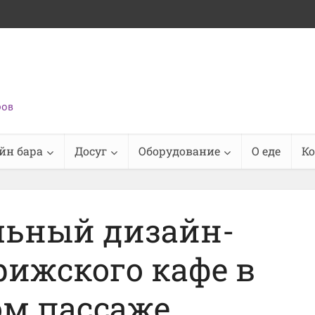
ров
йн бара
Досуг
Оборудование
О еде
К
льный дизайн-
рижского кафе в
ом пассаже