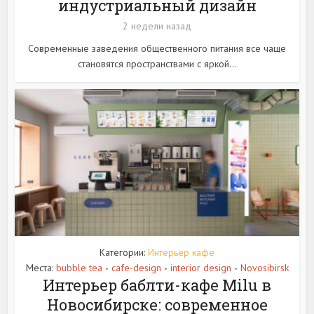
индустриальный дизайн
2 недели назад
Современные заведения общественного питания все чаще
становятся пространствами с яркой...
Категории:
Интерьер кафе
Места:
bubble tea
cafe-design
interior design
Novosibirsk
•
•
•
Интерьер баблти-кафе Milu в
Новосибирске: современное