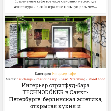
Современные кафе все чаще становятся местом, где
архитектура и дизайн играют не меньшую роль, чем...
Категории:
Интерьер кафе
Места:
bar-design
interior design
Saint Petersburg
street food
•
•
•
Интерьер стритфуд-бара
TECHNODÖNER в Санкт-
Петербурге: берлинская эстетика,
открытая кухня и