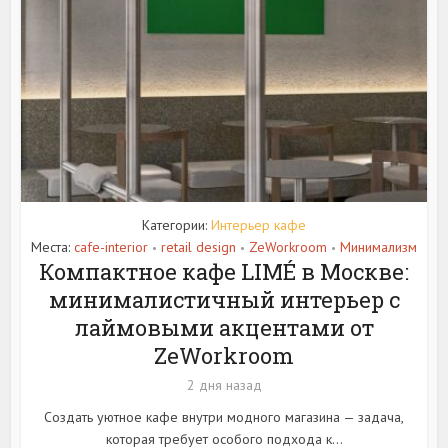
Категории:
Интерьер кафе
Места:
cafe-interior
retail design
ZeWorkroom
Минимализм
•
•
•
Компактное кафе LIMÉ в Москве:
минималистичный интерьер с
лаймовыми акцентами от
ZeWorkroom
2 дня назад
Создать уютное кафе внутри модного магазина — задача,
которая требует особого подхода к...