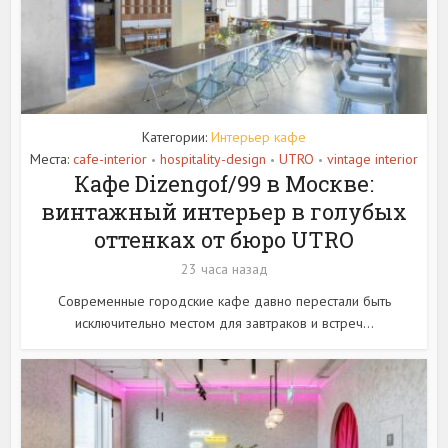
Категории:
Интерьер кафе
Места:
cafe-interior
hospitality-design
UTRO
vintage interior
•
•
•
Кафе Dizengof/99 в Москве:
винтажный интерьер в голубых
оттенках от бюро UTRO
23 часа назад
Современные городские кафе давно перестали быть
исключительно местом для завтраков и встреч...