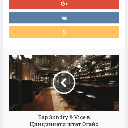
Бар Sundry & Vice в
Цинциннати штат Огайо