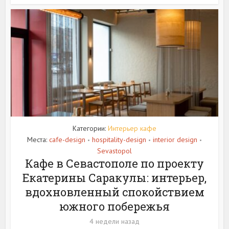
Категории:
Интерьер кафе
Места:
cafe-design
hospitality-design
interior design
•
•
•
Sevastopol
Кафе в Севастополе по проекту
Екатерины Саракулы: интерьер,
вдохновленный спокойствием
южного побережья
4 недели назад