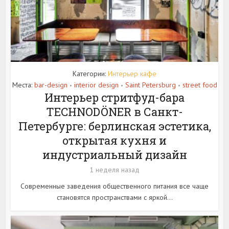
Категории:
Интерьер кафе
Места:
bar-design
interior design
Saint Petersburg
street food
•
•
•
Интерьер стритфуд-бара
TECHNODÖNER в Санкт-
Петербурге: берлинская эстетика,
открытая кухня и
индустриальный дизайн
1 неделя назад
Современные заведения общественного питания все чаще
становятся пространствами с яркой...