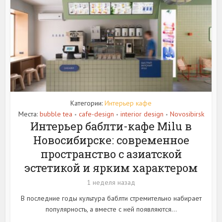
Категории:
Интерьер кафе
Места:
bubble tea
cafe-design
interior design
Novosibirsk
•
•
•
Интерьер баблти-кафе Milu в
Новосибирске: современное
пространство с азиатской
эстетикой и ярким характером
1 неделя назад
В последние годы культура баблти стремительно набирает
популярность, а вместе с ней появляются...