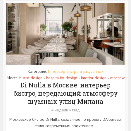
Категории:
Интерьер бистро и закусочных
Места:
bistro-design
hospitality-design
interior design
moscow
•
•
•
Di Nulla в Москве: интерьер
бистро, передающий атмосферу
шумных улиц Милана
4 недели назад
Московское бистро Di Nulla, созданное по проекту DA bureau,
стало современным прочтением...