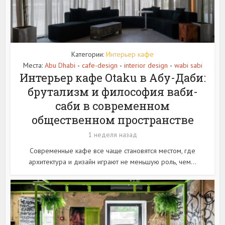
Категории:
Интерьер кафе
Места:
Abu Dhabi
cafe-design
interior design
wabi sabi
•
•
•
Интерьер кафе Otaku в Абу-Даби:
брутализм и философия ваби-
саби в современном
общественном пространстве
1 неделя назад
Современные кафе все чаще становятся местом, где
архитектура и дизайн играют не меньшую роль, чем...