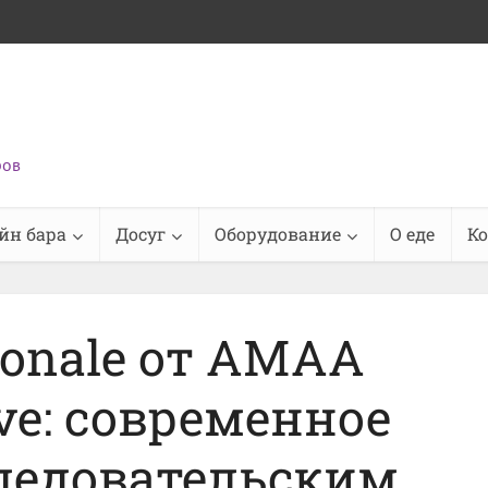
ров
йн бара
Досуг
Оборудование
О еде
К
ionale от AMAA
ive: современное
следовательским