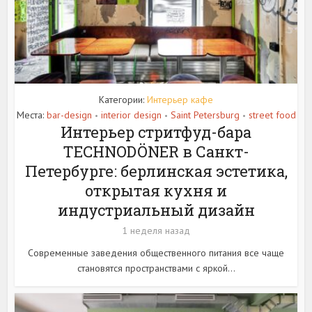
Категории:
Интерьер кафе
Места:
bar-design
interior design
Saint Petersburg
street food
•
•
•
Интерьер стритфуд-бара
TECHNODÖNER в Санкт-
Петербурге: берлинская эстетика,
открытая кухня и
индустриальный дизайн
1 неделя назад
Современные заведения общественного питания все чаще
становятся пространствами с яркой...