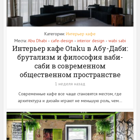
Категории:
Интерьер кафе
Места:
Abu Dhabi
cafe-design
interior design
wabi sabi
•
•
•
Интерьер кафе Otaku в Абу-Даби:
брутализм и философия ваби-
саби в современном
общественном пространстве
1 неделя назад
Современные кафе все чаще становятся местом, где
архитектура и дизайн играют не меньшую роль, чем...