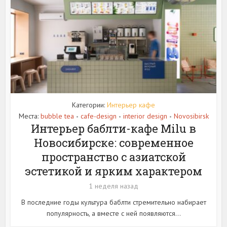
Категории:
Интерьер кафе
Места:
bubble tea
cafe-design
interior design
Novosibirsk
•
•
•
Интерьер баблти-кафе Milu в
Новосибирске: современное
пространство с азиатской
эстетикой и ярким характером
1 неделя назад
В последние годы культура баблти стремительно набирает
популярность, а вместе с ней появляются...