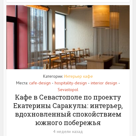
Категории:
Интерьер кафе
Места:
cafe-design
hospitality-design
interior design
•
•
•
Sevastopol
Кафе в Севастополе по проекту
Екатерины Саракулы: интерьер,
вдохновленный спокойствием
южного побережья
4 недели назад