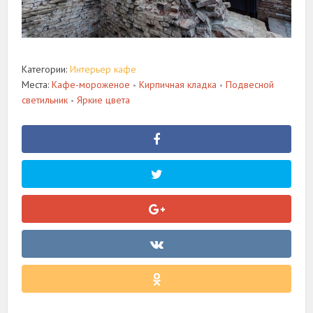
Категории:
Интерьер кафе
Места:
Кафе-мороженое
Кирпичная кладка
Подвесной
•
•
светильник
Яркие цвета
•