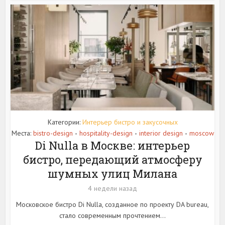
Категории:
Интерьер бистро и закусочных
Места:
bistro-design
hospitality-design
interior design
moscow
•
•
•
Di Nulla в Москве: интерьер
бистро, передающий атмосферу
шумных улиц Милана
4 недели назад
Московское бистро Di Nulla, созданное по проекту DA bureau,
стало современным прочтением...