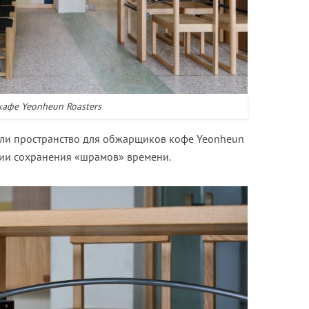
кафе Yeonheun Roasters
али пространство для обжарщиков кофе Yeonheun
фии сохранения «шрамов» времени.