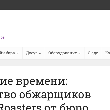
ров
йн бара
Досуг
Оборудование
О еде
К
ие времени:
тво обжарщиков
oasters от бюро