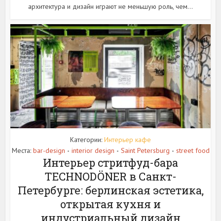
архитектура и дизайн играют не меньшую роль, чем...
Категории:
Интерьер кафе
Места:
bar-design
interior design
Saint Petersburg
street food
•
•
•
Интерьер стритфуд-бара
TECHNODÖNER в Санкт-
Петербурге: берлинская эстетика,
открытая кухня и
индустриальный дизайн