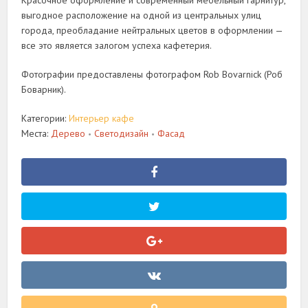
Красочное оформление и современный мебельный гарнитур,
выгодное расположение на одной из центральных улиц
города, преобладание нейтральных цветов в оформлении —
все это является залогом успеха кафетерия.
Фотографии предоставлены фотографом Rob Bovarnick (Роб
Боварник).
Категории:
Интерьер кафе
Места:
Дерево
Светодизайн
Фасад
•
•