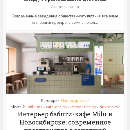
2 недели назад
Современные заведения общественного питания все чаще
становятся пространствами с яркой...
Категории:
Интерьер кафе
Места:
bubble tea
cafe-design
interior design
Novosibirsk
•
•
•
Интерьер баблти-кафе Milu в
Новосибирске: современное