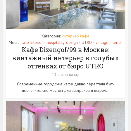
Категории:
Интерьер кафе
Места:
cafe-interior
hospitality-design
UTRO
vintage interior
•
•
•
Кафе Dizengof/99 в Москве:
винтажный интерьер в голубых
оттенках от бюро UTRO
13 часов назад
Современные городские кафе давно перестали быть
исключительно местом для завтраков и встреч...