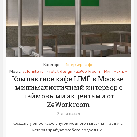
Категории:
Интерьер кафе
Места:
cafe-interior
retail design
ZeWorkroom
Минимализм
•
•
•
Компактное кафе LIMÉ в Москве:
минималистичный интерьер с
лаймовыми акцентами от
ZeWorkroom
2 дня назад
Создать уютное кафе внутри модного магазина — задача,
которая требует особого подхода к...