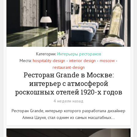
Категории:
Интерьеры ресторанов
Места:
hospitality-design
interior design
moscow
•
•
•
restaurant-design
Ресторан Grande в Москве:
интерьер с атмосферой
роскошных отелей 1920-х годов
4 недели назад
Ресторан Grande, интерьер которого разработала дизайнер
Алина Цауня, стал одним из самых масштабных...