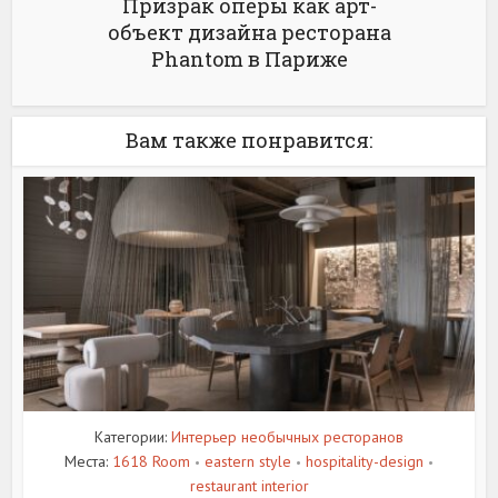
Призрак оперы как арт-
объект дизайна ресторана
Phantom в Париже
Вам также понравится:
Категории:
Интерьер необычных ресторанов
Места:
1618 Room
eastern style
hospitality-design
•
•
•
restaurant interior