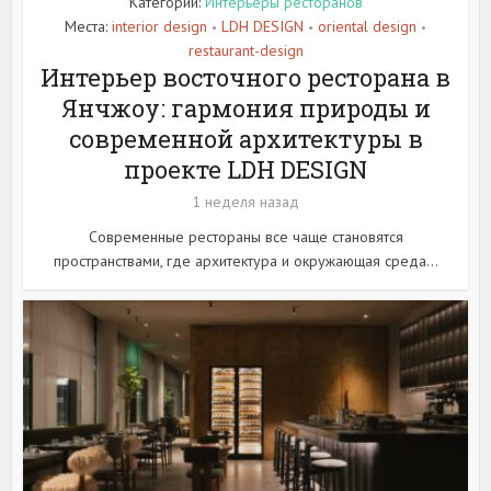
Категории:
Интерьеры ресторанов
Места:
interior design
LDH DESIGN
oriental design
•
•
•
restaurant-design
Интерьер восточного ресторана в
Янчжоу: гармония природы и
современной архитектуры в
проекте LDH DESIGN
1 неделя назад
Современные рестораны все чаще становятся
пространствами, где архитектура и окружающая среда...