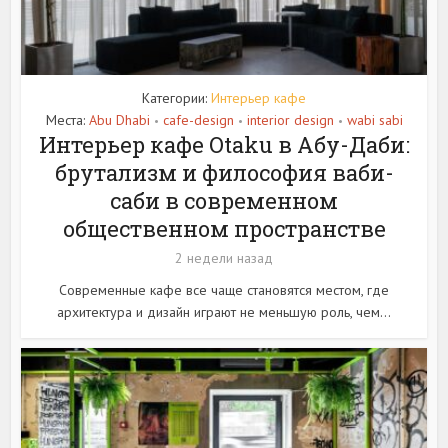
Категории:
Интерьер кафе
Места:
Abu Dhabi
cafe-design
interior design
wabi sabi
•
•
•
Интерьер кафе Otaku в Абу-Даби:
брутализм и философия ваби-
саби в современном
общественном пространстве
2 недели назад
Современные кафе все чаще становятся местом, где
архитектура и дизайн играют не меньшую роль, чем...