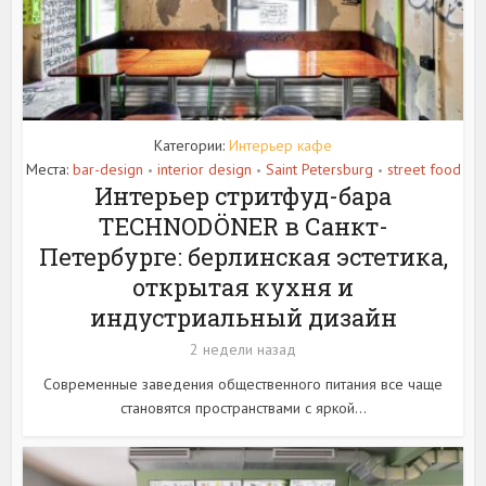
Категории:
Интерьер кафе
Места:
bar-design
interior design
Saint Petersburg
street food
•
•
•
Интерьер стритфуд-бара
TECHNODÖNER в Санкт-
Петербурге: берлинская эстетика,
открытая кухня и
индустриальный дизайн
2 недели назад
Современные заведения общественного питания все чаще
становятся пространствами с яркой...