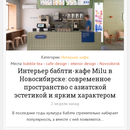
Категории:
Интерьер кафе
Места:
bubble tea
cafe-design
interior design
Novosibirsk
•
•
•
Интерьер баблти-кафе Milu в
Новосибирске: современное
пространство с азиатской
эстетикой и ярким характером
2 недели назад
В последние годы культура баблти стремительно набирает
популярность, а вместе с ней появляются...