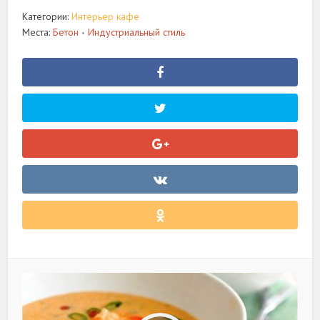
Категории:
Интерьер кафе
Места:
Бетон
Индустриальный стиль
•