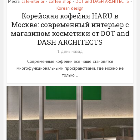
Места:
cafe-interior
coffee shop
DOT and DASH ARCHITECTS
•
•
•
Korean design
Корейская кофейня HARU в
Москве: современный интерьер с
магазином косметики от DOT and
DASH ARCHITECTS
1 день назад
Современные кофейни все чаще становятся
многофункциональными пространствами, где можно не
только...