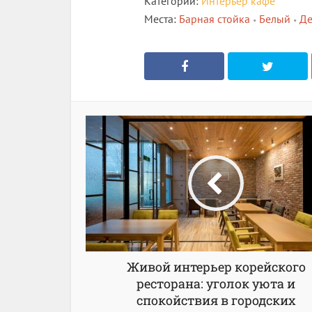
Категории:
Интерьер кафе
Места:
Барная стойка
Белый
Де
•
•
Живой интерьер корейского
ресторана: уголок уюта и
спокойствия в городских