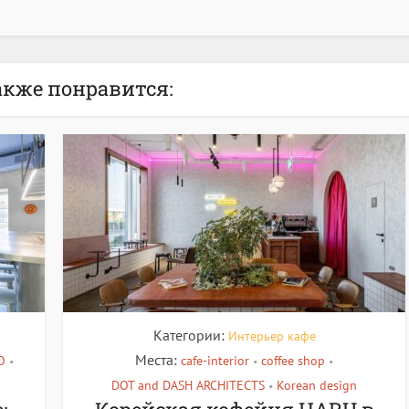
акже понравится:
Категории:
Интерьер кафе
Места:
O
cafe-interior
coffee shop
•
•
•
DOT and DASH ARCHITECTS
Korean design
•