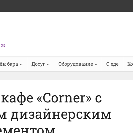
ров
йн бара
Досуг
Оборудование
О еде
К
кафе «Corner» с
м дизайнерским
ементом