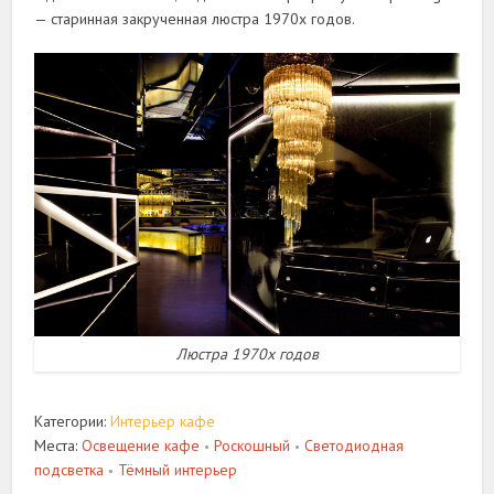
— старинная закрученная люстра 1970х годов.
Люстра 1970х годов
Категории:
Интерьер кафе
Места:
Освещение кафе
Роскошный
Светодиодная
•
•
подсветка
Тёмный интерьер
•