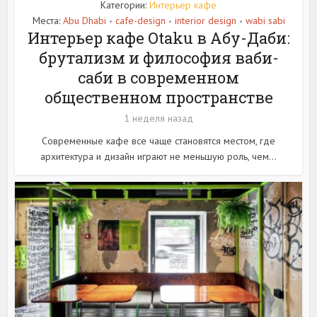
Категории:
Интерьер кафе
Места:
Abu Dhabi
cafe-design
interior design
wabi sabi
•
•
•
Интерьер кафе Otaku в Абу-Даби:
брутализм и философия ваби-
саби в современном
общественном пространстве
1 неделя назад
Современные кафе все чаще становятся местом, где
архитектура и дизайн играют не меньшую роль, чем...