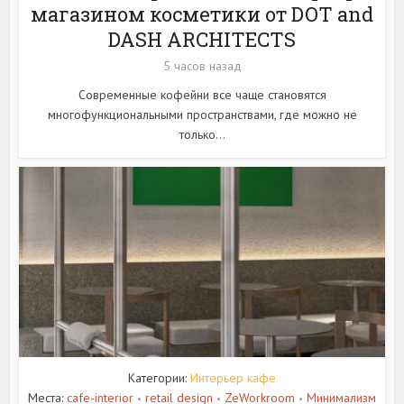
магазином косметики от DOT and
DASH ARCHITECTS
5 часов назад
Современные кофейни все чаще становятся
многофункциональными пространствами, где можно не
только...
Категории:
Интерьер кафе
Места:
cafe-interior
retail design
ZeWorkroom
Минимализм
•
•
•