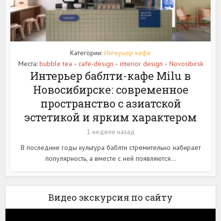
Категории:
Интерьер кафе
Места:
bubble tea
cafe-design
interior design
Novosibirsk
•
•
•
Интерьер баблти-кафе Milu в
Новосибирске: современное
пространство с азиатской
эстетикой и ярким характером
1 неделя назад
В последние годы культура баблти стремительно набирает
популярность, а вместе с ней появляются...
Видео экскурсия по сайту