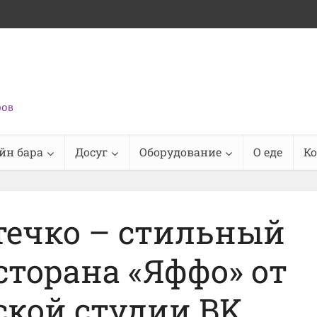
ров
йн бара
Досуг
Оборудование
О еде
К
течко – стильный
сторана «Яффо» от
кой студии BK,