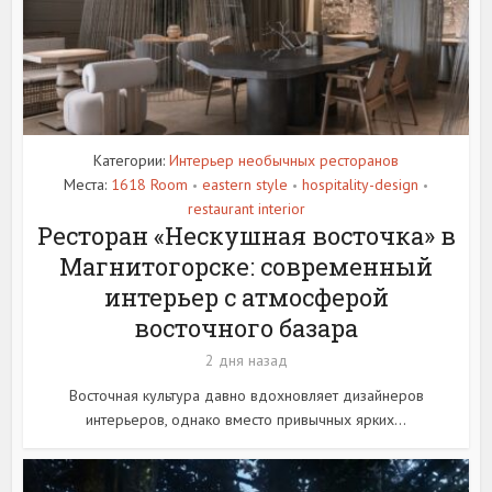
Категории:
Интерьер необычных ресторанов
Места:
1618 Room
eastern style
hospitality-design
•
•
•
restaurant interior
Ресторан «Нескушная восточка» в
Магнитогорске: современный
интерьер с атмосферой
восточного базара
2 дня назад
Восточная культура давно вдохновляет дизайнеров
интерьеров, однако вместо привычных ярких...