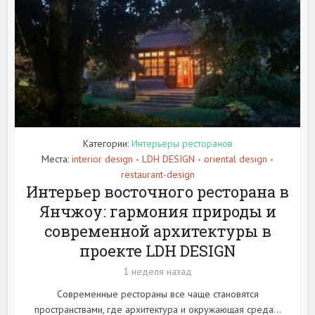
Категории:
Интерьеры ресторанов
Места:
interior design
LDH DESIGN
oriental design
•
•
•
restaurant-design
Интерьер восточного ресторана в
Янчжоу: гармония природы и
современной архитектуры в
проекте LDH DESIGN
1 неделя назад
Современные рестораны все чаще становятся
пространствами, где архитектура и окружающая среда...