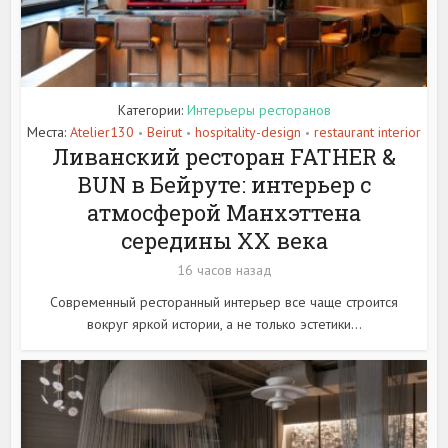
Категории:
Интерьеры ресторанов
Места:
Atelier130
Beirut
hospitality-design
restaurant interior
•
•
•
Ливанский ресторан FATHER &
BUN в Бейруте: интерьер с
атмосферой Манхэттена
середины XX века
16 часов назад
Современный ресторанный интерьер все чаще строится
вокруг яркой истории, а не только эстетики...