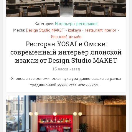
Категории:
Интерьеры ресторанов
Места:
Design Studio MAKET
izakaya
restaurant interior
•
•
•
Японский дизайн
Ресторан YOSAI в Омске:
современный интерьер японской
изакаи от Design Studio MAKET
15 часов назад
Японская гастрономическая культура давно вышла за рамки
традиционной кухни, став источником...