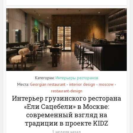
Категории:
Интерьеры ресторанов
Места:
Georgian restaurant
interior design
moscow
•
•
•
restaurant-design
Интерьер грузинского ресторана
«Ели Сацебели» в Москве:
современный взгляд на
традиции в проекте KIDZ
1 неделя назад