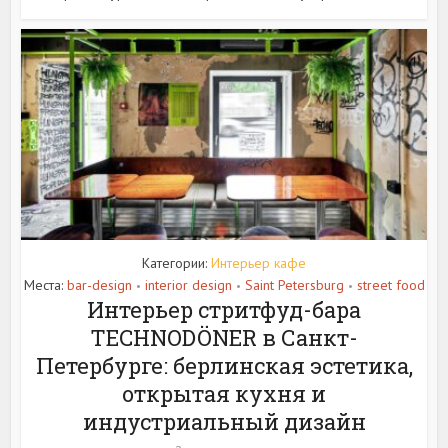
Категории:
Интерьер кафе
Места:
bar-design
interior design
Saint Petersburg
street food
•
•
•
Интерьер стритфуд-бара
TECHNODÖNER в Санкт-
Петербурге: берлинская эстетика,
открытая кухня и
индустриальный дизайн