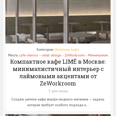
Категории:
Интерьер кафе
Места:
cafe-interior
retail design
ZeWorkroom
Минимализм
•
•
•
Компактное кафе LIMÉ в Москве:
минималистичный интерьер с
лаймовыми акцентами от
ZeWorkroom
3 дня назад
Создать уютное кафе внутри модного магазина — задача,
которая требует особого подхода к...