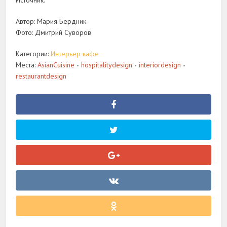
Источник:
Автор: Мария Бердник
Фото: Дмитрий Суворов
Категории:
Интерьер кафе
Места:
AsianCuisine
hospitalitydesign
interiordesign
•
•
•
restaurantdesign