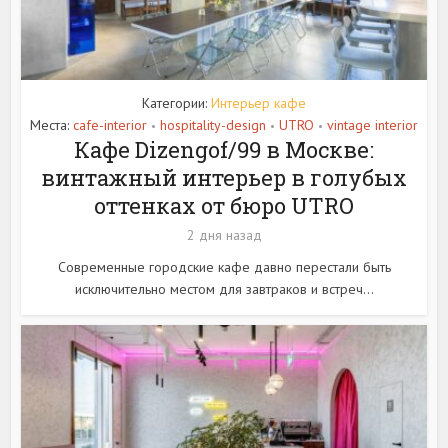
Категории:
Интерьер кафе
Места:
cafe-interior
hospitality-design
UTRO
vintage interior
•
•
•
Кафе Dizengof/99 в Москве:
винтажный интерьер в голубых
оттенках от бюро UTRO
2 дня назад
Современные городские кафе давно перестали быть
исключительно местом для завтраков и встреч...