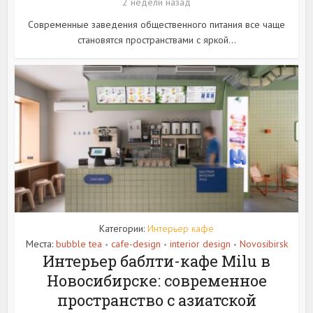
2 недели назад
Современные заведения общественного питания все чаще
становятся пространствами с яркой...
Категории:
Интерьер кафе
Места:
bubble tea
cafe-design
interior design
Novosibirsk
•
•
•
Интерьер баблти-кафе Milu в
Новосибирске: современное
пространство с азиатской