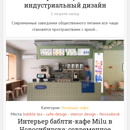
индустриальный дизайн
1 неделя назад
Современные заведения общественного питания все чаще
становятся пространствами с яркой...
Категории:
Интерьер кафе
Места:
bubble tea
cafe-design
interior design
Novosibirsk
•
•
•
Интерьер баблти-кафе Milu в
Новосибирске: современное