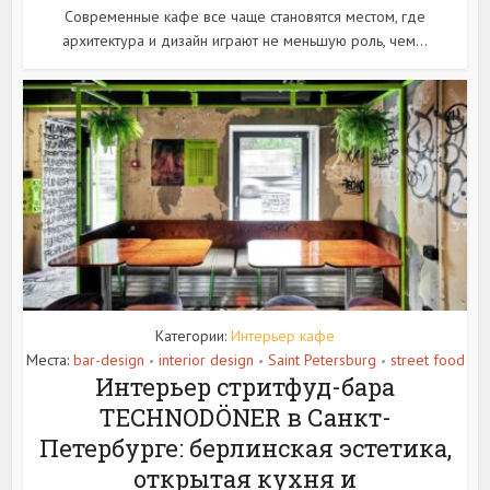
Современные кафе все чаще становятся местом, где
архитектура и дизайн играют не меньшую роль, чем...
Категории:
Интерьер кафе
Места:
bar-design
interior design
Saint Petersburg
street food
•
•
•
Интерьер стритфуд-бара
TECHNODÖNER в Санкт-
Петербурге: берлинская эстетика,
открытая кухня и