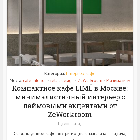
Категории:
Интерьер кафе
Места:
cafe-interior
retail design
ZeWorkroom
Минимализм
•
•
•
Компактное кафе LIMÉ в Москве:
минималистичный интерьер с
лаймовыми акцентами от
ZeWorkroom
1 день назад
Создать уютное кафе внутри модного магазина — задача,