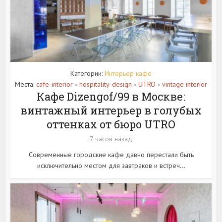
Категории:
Интерьер кафе
Места:
cafe-interior
hospitality-design
UTRO
vintage interior
•
•
•
Кафе Dizengof/99 в Москве:
винтажный интерьер в голубых
оттенках от бюро UTRO
7 часов назад
Современные городские кафе давно перестали быть
исключительно местом для завтраков и встреч...