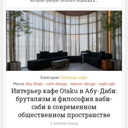
которая требует особого подхода к...
Категории:
Интерьер кафе
Места:
Abu Dhabi
cafe-design
interior design
wabi sabi
•
•
•
Интерьер кафе Otaku в Абу-Даби:
брутализм и философия ваби-
саби в современном
общественном пространстве
1 неделя назад