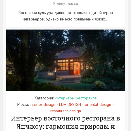
9 минут назад
Восточная культура давно вдохновляет дизайнеров
интерьеров, однако вместо привычных ярких...
Категории:
Интерьеры ресторанов
Места:
interior design
LDH DESIGN
oriental design
•
•
•
restaurant-design
Интерьер восточного ресторана в
Янчжоу: гармония природы и