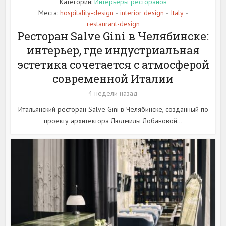
Категории:
Интерьеры ресторанов
Места:
hospitality-design
interior design
Italy
•
•
•
restaurant-design
Ресторан Salve Gini в Челябинске:
интерьер, где индустриальная
эстетика сочетается с атмосферой
современной Италии
4 недели назад
Итальянский ресторан Salve Gini в Челябинске, созданный по
проекту архитектора Людмилы Лобановой...