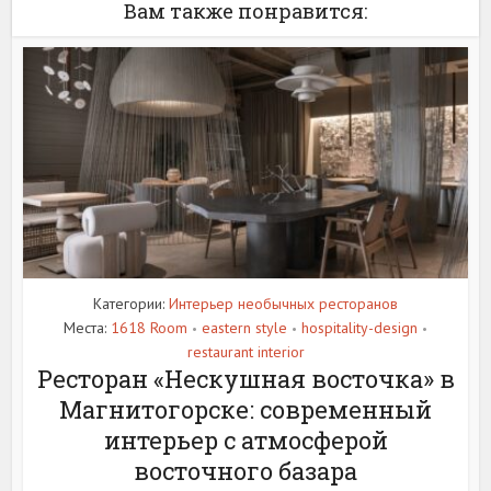
Вам также понравится:
Категории:
Интерьер необычных ресторанов
Места:
1618 Room
eastern style
hospitality-design
•
•
•
restaurant interior
Ресторан «Нескушная восточка» в
Магнитогорске: современный
интерьер с атмосферой
восточного базара