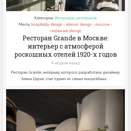
Категории:
Интерьеры ресторанов
Места:
hospitality-design
interior design
moscow
•
•
•
restaurant-design
Ресторан Grande в Москве:
интерьер с атмосферой
роскошных отелей 1920-х годов
4 недели назад
Ресторан Grande, интерьер которого разработала дизайнер
Алина Цауня, стал одним из самых масштабных...