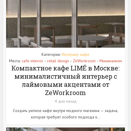
Категории:
Интерьер кафе
Места:
cafe-interior
retail design
ZeWorkroom
Минимализм
•
•
•
Компактное кафе LIMÉ в Москве:
минималистичный интерьер с
лаймовыми акцентами от
ZeWorkroom
4 дня назад
Создать уютное кафе внутри модного магазина — задача,
которая требует особого подхода к...