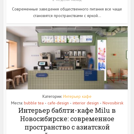
Современные заведения общественного питания все чаще
становятся пространствами с яркой...
Категории:
Интерьер кафе
Места:
bubble tea
cafe-design
interior design
Novosibirsk
•
•
•
Интерьер баблти-кафе Milu в
Новосибирске: современное
пространство с азиатской