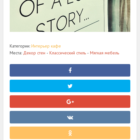
Категории:
Интерьер кафе
Места:
Декор стен
Классический стиль
Мягкая мебель
•
•