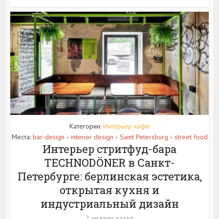
Категории:
Интерьер кафе
Места:
bar-design
interior design
Saint Petersburg
street food
•
•
•
Интерьер стритфуд-бара
TECHNODÖNER в Санкт-
Петербурге: берлинская эстетика,
открытая кухня и
индустриальный дизайн
2 недели назад