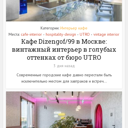
Категории:
Интерьер кафе
Места:
cafe-interior
hospitality-design
UTRO
vintage interior
•
•
•
Кафе Dizengof/99 в Москве:
винтажный интерьер в голубых
оттенках от бюро UTRO
3 дня назад
Современные городские кафе давно перестали быть
исключительно местом для завтраков и встреч...