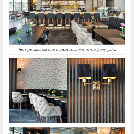
Четыре люстры над баром создают атмосферу уюта