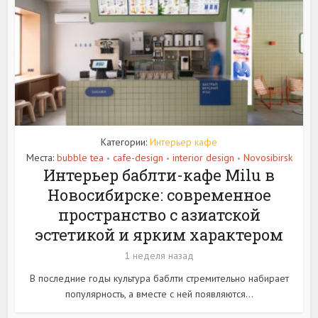
Категории:
Интерьер кафе
Места:
bubble tea
cafe-design
interior design
Novosibirsk
•
•
•
Интерьер баблти-кафе Milu в
Новосибирске: современное
пространство с азиатской
эстетикой и ярким характером
1 неделя назад
В последние годы культура баблти стремительно набирает
популярность, а вместе с ней появляются...