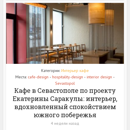
Категории:
Интерьер кафе
Места:
cafe-design
hospitality-design
interior design
•
•
•
Sevastopol
Кафе в Севастополе по проекту
Екатерины Саракулы: интерьер,
вдохновленный спокойствием
южного побережья
4 недели назад