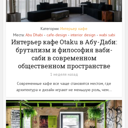
Категории:
Интерьер кафе
Места:
Abu Dhabi
cafe-design
interior design
wabi sabi
•
•
•
Интерьер кафе Otaku в Абу-Даби:
брутализм и философия ваби-
саби в современном
общественном пространстве
1 неделя назад
Современные кафе все чаще становятся местом, где
архитектура и дизайн играют не меньшую роль, чем...