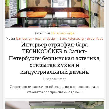
Категории:
Интерьер кафе
Места:
bar-design
interior design
Saint Petersburg
street food
•
•
•
Интерьер стритфуд-бара
TECHNODÖNER в Санкт-
Петербурге: берлинская эстетика,
открытая кухня и
индустриальный дизайн
1 неделя назад
Современные заведения общественного питания все чаще
становятся пространствами с яркой...