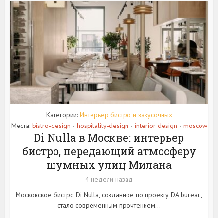
Категории:
Интерьер бистро и закусочных
Места:
bistro-design
hospitality-design
interior design
moscow
•
•
•
Di Nulla в Москве: интерьер
бистро, передающий атмосферу
шумных улиц Милана
4 недели назад
Московское бистро Di Nulla, созданное по проекту DA bureau,
стало современным прочтением...