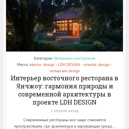
Категории:
Интерьеры ресторанов
Места:
interior design
LDH DESIGN
oriental design
•
•
•
restaurant-design
Интерьер восточного ресторана в
Янчжоу: гармония природы и
современной архитектуры в
проекте LDH DESIGN
1 неделя назад
Современные рестораны все чаще становятся
пространствами, где архитектура и окружающая среда...