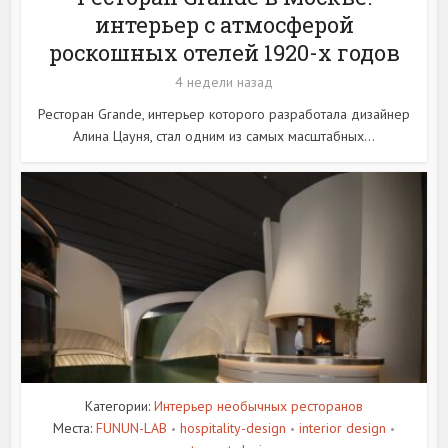
интерьер с атмосферой
роскошных отелей 1920-х годов
4 недели назад
Ресторан Grande, интерьер которого разработала дизайнер
Алина Цауня, стал одним из самых масштабных...
Категории:
Интерьер необычных ресторанов
Места:
FUNUN-LAB
hospitality-design
interior design
•
•
•