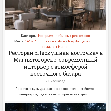
Категории:
Интерьер необычных ресторанов
Места:
1618 Room
eastern style
hospitality-design
•
•
•
restaurant interior
Ресторан «Нескушная восточка» в
Магнитогорске: современный
интерьер с атмосферой
восточного базара
21 час назад
Восточная культура давно вдохновляет дизайнеров
интерьеров, однако вместо привычных ярких...