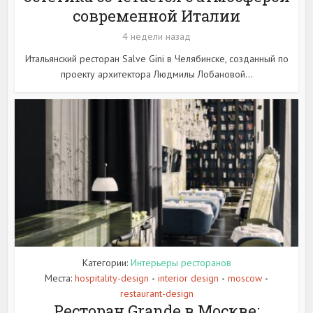
современной Италии
4 недели назад
Итальянский ресторан Salve Gini в Челябинске, созданный по
проекту архитектора Людмилы Лобановой...
Категории:
Интерьеры ресторанов
Места:
hospitality-design
interior design
moscow
•
•
•
restaurant-design
Ресторан Grande в Москве: