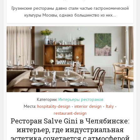
Грузинские рестораны давно стали частью гастрономической
культуры Москвы, однако большинство из них...
Категории:
Интерьеры ресторанов
Места:
hospitality-design
interior design
Italy
•
•
•
restaurant-design
Ресторан Salve Gini в Челябинске:
интерьер, где индустриальная
эстетика сочетается с атмосферой