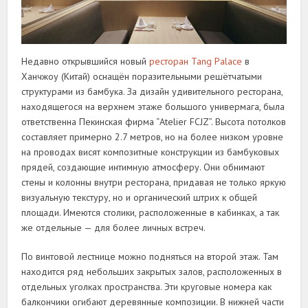
Недавно открывшийся новый
ресторан Tang Palace
в
Ханчжоу (Китай) оснащён поразительными решётчатыми
структурами из бамбука. За дизайн удивительного ресторана,
находящегося на верхнем этаже большого универмага, была
ответственна Пекинская фирма “Atelier FCJZ”. Высота потолков
составляет примерно 2.7 метров, но на более низком уровне
на проводах висят композитные конструкции из бамбуковых
прядей, создающие интимную атмосферу. Они обнимают
стены и колонны внутри ресторана, придавая не только яркую
визуальную текстуру, но и органический штрих к общей
площади. Имеются столики, расположенные в кабинках, а так
же отдельные — для более личных встреч.
По винтовой лестнице можно подняться на второй этаж. Там
находится ряд небольших закрытых залов, расположенных в
отдельных уголках пространства. Эти круговые номера как
балкончики огибают деревянные композиции. В нижней части