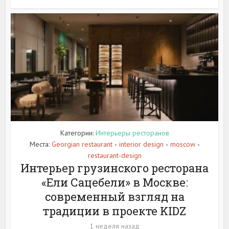
Категории:
Интерьеры ресторанов
Места:
Georgian restaurant
interior design
moscow
•
•
•
restaurant-design
Интерьер грузинского ресторана
«Ели Сацебели» в Москве:
современный взгляд на
традиции в проекте KIDZ
1 неделя назад