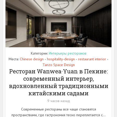
Категории:
Интерьеры ресторанов
Места:
Chinese design
hospitality-design
restaurant interior
•
•
•
Tanzo Space Design
Ресторан Wanwea·Yuan в Пекине:
современный интерьер,
вдохновленный традиционными
китайскими садами
9 часов назад
Современные рестораны все чаще становятся
пространствами, где гастрономия тесно переплетается с...