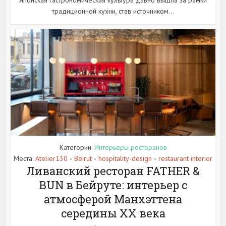
традиционной кухни, став источником...
Категории:
Интерьеры ресторанов
Места:
Atelier130
Beirut
hospitality-design
restaurant interior
•
•
•
Ливанский ресторан FATHER &
BUN в Бейруте: интерьер с
атмосферой Манхэттена
середины XX века