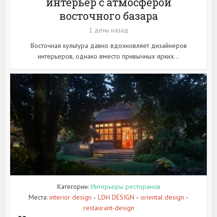
интерьер с атмосферой
восточного базара
1 день назад
Восточная культура давно вдохновляет дизайнеров
интерьеров, однако вместо привычных ярких...
Категории:
Интерьеры ресторанов
Места:
interior design
LDH DESIGN
oriental design
•
•
•
restaurant-design