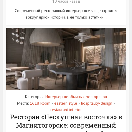
10 часов назад
Современный ресторанный интерьер все чаще строится
вокруг яркой истории, а не только эстетики...
Категории:
Интерьер необычных ресторанов
Места:
1618 Room
eastern style
hospitality-design
•
•
•
restaurant interior
Ресторан «Нескушная восточка» в
Магнитогорске: современный