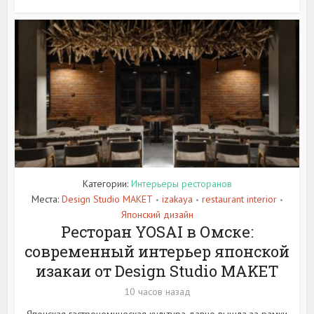
Категории:
Интерьеры ресторанов
Места:
Design Studio MAKET
izakaya
restaurant interior
•
•
•
Японский дизайн
Ресторан YOSAI в Омске:
современный интерьер японской
изакаи от Design Studio MAKET
10 часов назад
Японская гастрономическая культура давно вышла за рамки