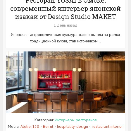
Ресторан YOSAI в Омске:
современный интерьер японской
изакаи от Design Studio MAKET
1 день назад
Японская гастрономическая культура давно вышла за рамки
традиционной кухни, став источником...
Категории:
Интерьеры ресторанов
Места:
Atelier130
Beirut
hospitality-design
restaurant interior
•
•
•