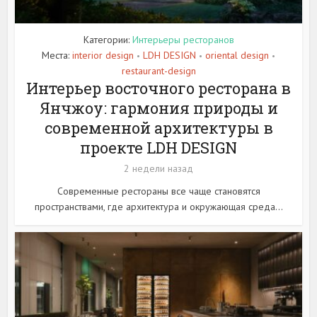
Категории:
Интерьеры ресторанов
Места:
interior design
LDH DESIGN
oriental design
•
•
•
restaurant-design
Интерьер восточного ресторана в
Янчжоу: гармония природы и
современной архитектуры в
проекте LDH DESIGN
2 недели назад
Современные рестораны все чаще становятся
пространствами, где архитектура и окружающая среда...