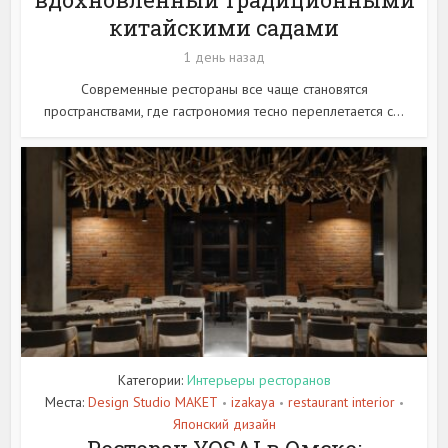
китайскими садами
1 день назад
Современные рестораны все чаще становятся
пространствами, где гастрономия тесно переплетается с...
Категории:
Интерьеры ресторанов
Места:
Design Studio MAKET
izakaya
restaurant interior
•
•
•
Японский дизайн