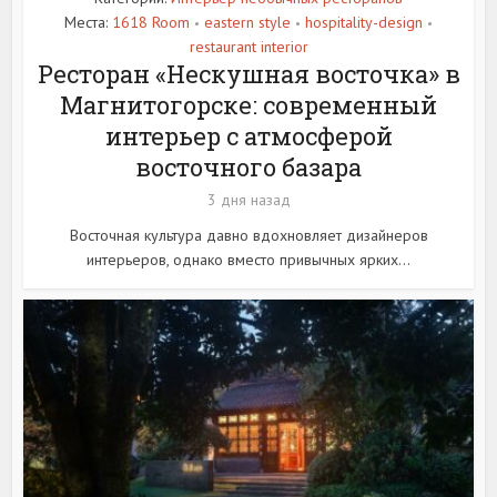
Места:
1618 Room
eastern style
hospitality-design
•
•
•
restaurant interior
Ресторан «Нескушная восточка» в
Магнитогорске: современный
интерьер с атмосферой
восточного базара
3 дня назад
Восточная культура давно вдохновляет дизайнеров
интерьеров, однако вместо привычных ярких...