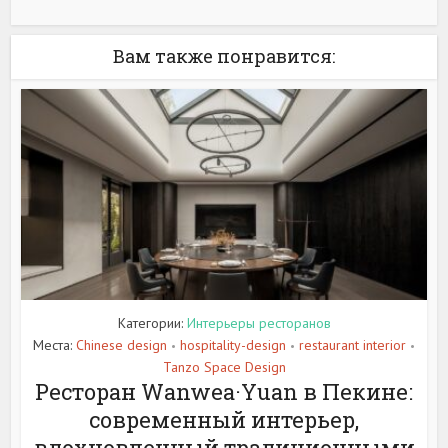
Вам также понравится:
Категории:
Интерьеры ресторанов
Места:
Chinese design
hospitality-design
restaurant interior
•
•
•
Tanzo Space Design
Ресторан Wanwea·Yuan в Пекине:
современный интерьер,
вдохновленный традиционными