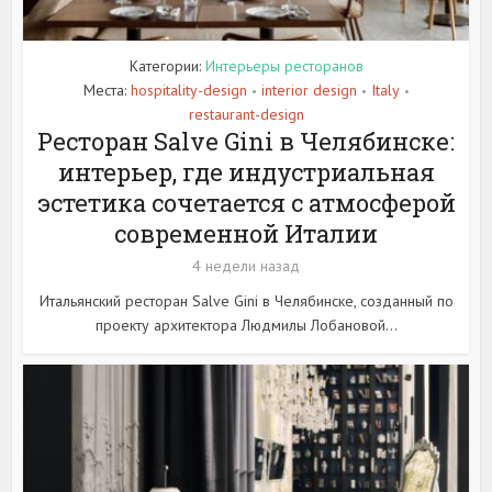
Категории:
Интерьеры ресторанов
Места:
hospitality-design
interior design
Italy
•
•
•
restaurant-design
Ресторан Salve Gini в Челябинске:
интерьер, где индустриальная
эстетика сочетается с атмосферой
современной Италии
4 недели назад
Итальянский ресторан Salve Gini в Челябинске, созданный по
проекту архитектора Людмилы Лобановой...