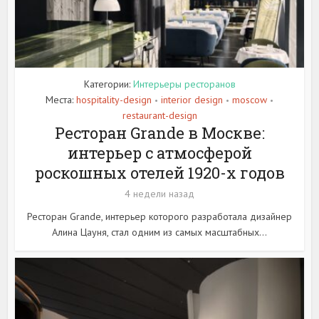
Категории:
Интерьеры ресторанов
Места:
hospitality-design
interior design
moscow
•
•
•
restaurant-design
Ресторан Grande в Москве:
интерьер с атмосферой
роскошных отелей 1920-х годов
4 недели назад
Ресторан Grande, интерьер которого разработала дизайнер
Алина Цауня, стал одним из самых масштабных...