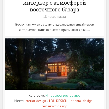
интерьер с атмосферой
восточного базара
18 часов назад
Восточная культура давно вдохновляет дизайнеров
интерьеров, однако вместо привычных ярких...
Категории:
Интерьеры ресторанов
Места:
interior design
LDH DESIGN
oriental design
•
•
•
restaurant-design