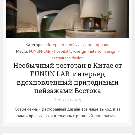
Категории:
Интерьер необычных ресторанов
Места:
FUNUN-LAB
hospitality-design
interior design
•
•
•
restaurant-design
Необычный ресторан в Китае от
FUNUN LAB: интерьер,
вдохновленный природными
пейзажами Востока
1 месяц назад
Современный ресторанный дизайн все чаще выходит за
рамки привычных интерьерных решений, превращая...