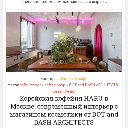
исключительно местом для завтраков и встреч...
Категории:
Интерьер кафе
Места:
cafe-interior
coffee shop
DOT and DASH ARCHITECTS
•
•
•
Korean design
Корейская кофейня HARU в
Москве: современный интерьер с
магазином косметики от DOT and
DASH ARCHITECTS