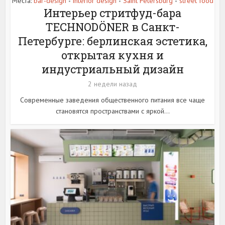
Места:
bar-design
interior design
Saint Petersburg
street food
•
•
•
Интерьер стритфуд-бара
TECHNODÖNER в Санкт-
Петербурге: берлинская эстетика,
открытая кухня и
индустриальный дизайн
2 недели назад
Современные заведения общественного питания все чаще
становятся пространствами с яркой...