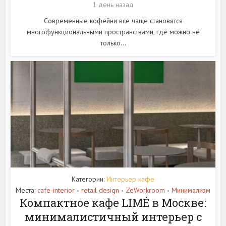
1 день назад
Современные кофейни все чаще становятся
многофункциональными пространствами, где можно не
только...
Категории:
Интерьер кафе
Места:
cafe-interior
retail design
ZeWorkroom
Минимализм
•
•
•
Компактное кафе LIMÉ в Москве:
минималистичный интерьер с