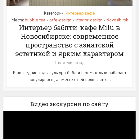
Категории:
Интерьер кафе
Места:
bubble tea
cafe-design
interior design
Novosibirsk
•
•
•
Интерьер баблти-кафе Milu в
Новосибирске: современное
пространство с азиатской
эстетикой и ярким характером
2 недели назад
В последние годы культура баблти стремительно набирает
популярность, а вместе с ней появляются...
Видео экскурсия по сайту