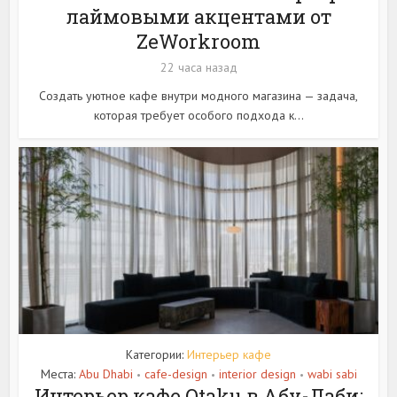
лаймовыми акцентами от
ZeWorkroom
22 часа назад
Создать уютное кафе внутри модного магазина — задача,
которая требует особого подхода к...
Категории:
Интерьер кафе
Места:
Abu Dhabi
cafe-design
interior design
wabi sabi
•
•
•
Интерьер кафе Otaku в Абу-Даби: