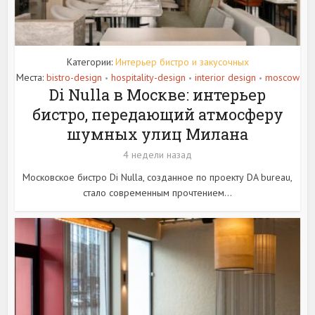
Категории:
Интерьер бистро и закусочных
Места:
bistro-design
hospitality-design
interior design
moscow
•
•
•
Di Nulla в Москве: интерьер
бистро, передающий атмосферу
шумных улиц Милана
4 недели назад
Московское бистро Di Nulla, созданное по проекту DA bureau,
стало современным прочтением...