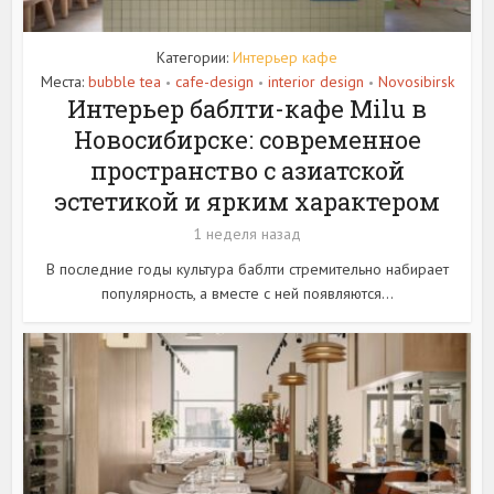
Категории:
Интерьер кафе
Места:
bubble tea
cafe-design
interior design
Novosibirsk
•
•
•
Интерьер баблти-кафе Milu в
Новосибирске: современное
пространство с азиатской
эстетикой и ярким характером
1 неделя назад
В последние годы культура баблти стремительно набирает
популярность, а вместе с ней появляются...