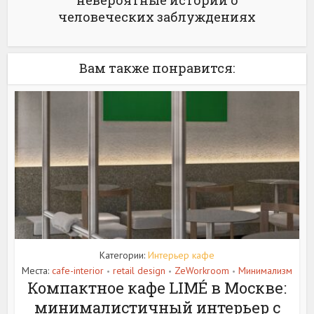
невероятные истории о
человеческих заблуждениях
Вам также понравится:
Категории:
Интерьер кафе
Места:
cafe-interior
retail design
ZeWorkroom
Минимализм
•
•
•
Компактное кафе LIMÉ в Москве:
минималистичный интерьер с