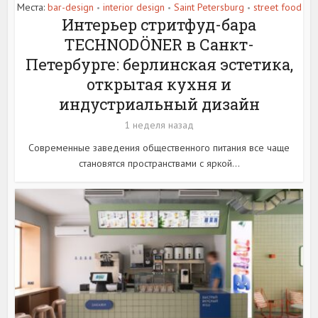
Места:
bar-design
interior design
Saint Petersburg
street food
•
•
•
Интерьер стритфуд-бара
TECHNODÖNER в Санкт-
Петербурге: берлинская эстетика,
открытая кухня и
индустриальный дизайн
1 неделя назад
Современные заведения общественного питания все чаще
становятся пространствами с яркой...