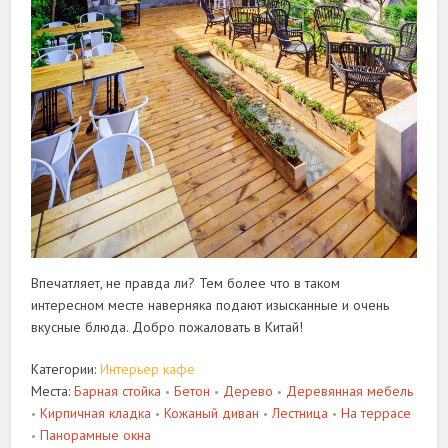
Впечатляет, не правда ли? Тем более что в таком
интересном месте наверняка подают изысканные и очень
вкусные блюда. Добро пожаловать в Китай!
Категории:
Интерьер кафе
Места:
Барная стойка
Бетон
Дерево
Деревянная мебель
•
•
•
Кирпичная кладка
Кожаный диван
Лестница
На террасе
•
•
•
•
Панорамные окна
•