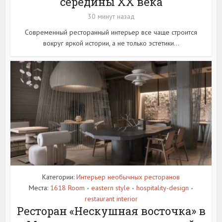
середины XX века
30 минут назад
Современный ресторанный интерьер все чаще строится
вокруг яркой истории, а не только эстетики...
Категории:
Интерьер необычных ресторанов
Места:
1618 Room
eastern style
hospitality-design
•
•
•
restaurant interior
Ресторан «Нескушная восточка» в