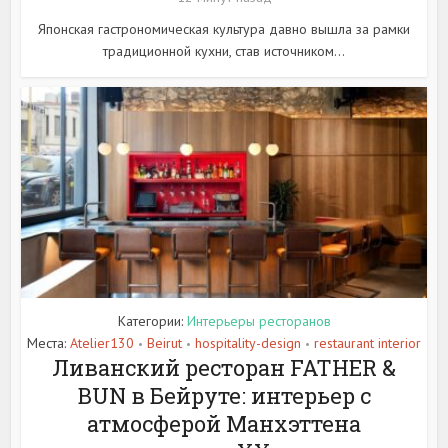
Японская гастрономическая культура давно вышла за рамки
традиционной кухни, став источником...
Категории:
Интерьеры ресторанов
Места:
Atelier130
Beirut
hospitality-design
restaurant interior
•
•
•
Ливанский ресторан FATHER &
BUN в Бейруте: интерьер с
атмосферой Манхэттена