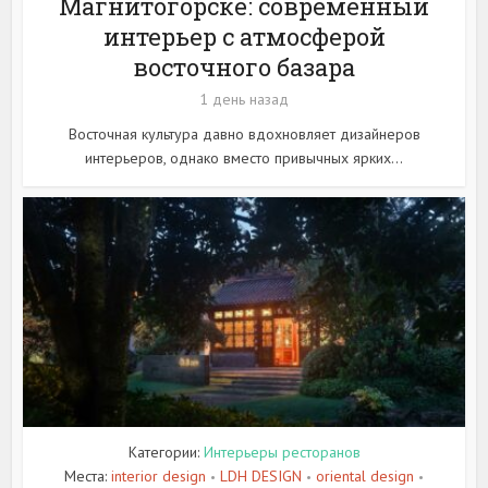
Магнитогорске: современный
интерьер с атмосферой
восточного базара
1 день назад
Восточная культура давно вдохновляет дизайнеров
интерьеров, однако вместо привычных ярких...
Категории:
Интерьеры ресторанов
Места:
interior design
LDH DESIGN
oriental design
•
•
•