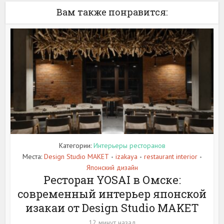
Вам также понравится:
Категории:
Интерьеры ресторанов
Места:
Design Studio MAKET
izakaya
restaurant interior
•
•
•
Японский дизайн
Ресторан YOSAI в Омске:
современный интерьер японской
изакаи от Design Studio MAKET
12 минут назад