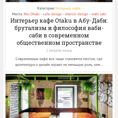
Категории:
Интерьер кафе
Места:
Abu Dhabi
cafe-design
interior design
wabi sabi
•
•
•
Интерьер кафе Otaku в Абу-Даби:
брутализм и философия ваби-
саби в современном
общественном пространстве
2 недели назад
Современные кафе все чаще становятся местом, где
архитектура и дизайн играют не меньшую роль, чем...