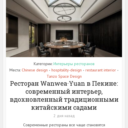
Категории:
Интерьеры ресторанов
Места:
Chinese design
hospitality-design
restaurant interior
•
•
•
Tanzo Space Design
Ресторан Wanwea·Yuan в Пекине:
современный интерьер,
вдохновленный традиционными
китайскими садами
2 дня назад
Современные рестораны все чаще становятся