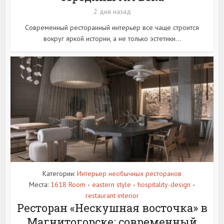
2 дня назад
Современный ресторанный интерьер все чаще строится
вокруг яркой истории, а не только эстетики...
Категории:
Интерьер необычных ресторанов
Места:
1618 Room
eastern style
hospitality-design
•
•
•
restaurant interior
Ресторан «Нескушная восточка» в
Магнитогорске: современный