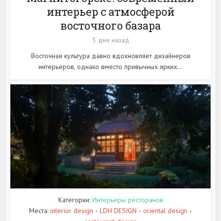
интерьер с атмосферой
восточного базара
3 дня назад
Восточная культура давно вдохновляет дизайнеров
интерьеров, однако вместо привычных ярких...
Категории:
Интерьеры ресторанов
Места:
interior design
LDH DESIGN
oriental design
•
•
•