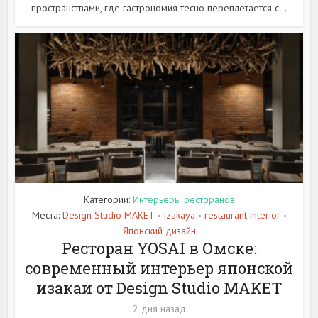
пространствами, где гастрономия тесно переплетается с...
Категории:
Интерьеры ресторанов
Места:
Design Studio MAKET
izakaya
restaurant interior
•
•
•
Японский дизайн
Ресторан YOSAI в Омске:
современный интерьер японской
изакаи от Design Studio MAKET
2 дня назад