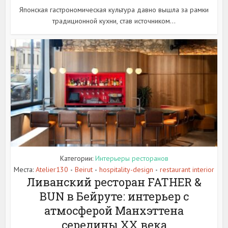
Японская гастрономическая культура давно вышла за рамки
традиционной кухни, став источником...
Категории:
Интерьеры ресторанов
Места:
Atelier130
Beirut
hospitality-design
restaurant interior
•
•
•
Ливанский ресторан FATHER &
BUN в Бейруте: интерьер с
атмосферой Манхэттена
середины XX века