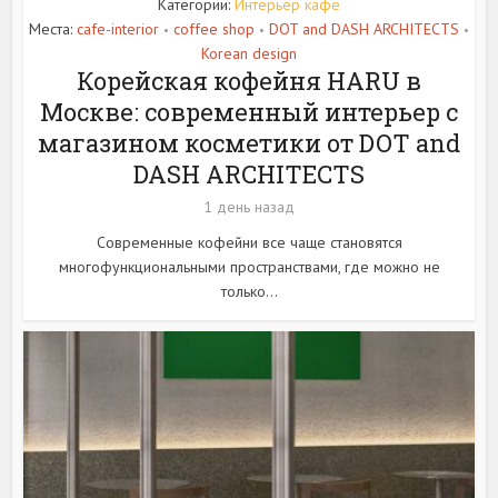
Категории:
Интерьер кафе
Места:
cafe-interior
coffee shop
DOT and DASH ARCHITECTS
•
•
•
Korean design
Корейская кофейня HARU в
Москве: современный интерьер с
магазином косметики от DOT and
DASH ARCHITECTS
1 день назад
Современные кофейни все чаще становятся
многофункциональными пространствами, где можно не
только...