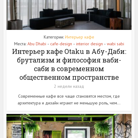
Категории:
Интерьер кафе
Места:
Abu Dhabi
cafe-design
interior design
wabi sabi
•
•
•
Интерьер кафе Otaku в Абу-Даби:
брутализм и философия ваби-
саби в современном
общественном пространстве
2 недели назад
Современные кафе все чаще становятся местом, где
архитектура и дизайн играют не меньшую роль, чем...