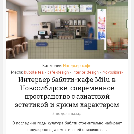
Категории:
Интерьер кафе
Места:
bubble tea
cafe-design
interior design
Novosibirsk
•
•
•
Интерьер баблти-кафе Milu в
Новосибирске: современное
пространство с азиатской
эстетикой и ярким характером
2 недели назад
В последние годы культура баблти стремительно набирает
популярность, а вместе с ней появляются...