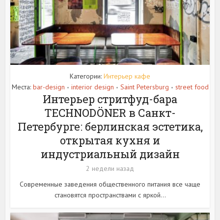
Категории:
Интерьер кафе
Места:
bar-design
interior design
Saint Petersburg
street food
•
•
•
Интерьер стритфуд-бара
TECHNODÖNER в Санкт-
Петербурге: берлинская эстетика,
открытая кухня и
индустриальный дизайн
2 недели назад
Современные заведения общественного питания все чаще
становятся пространствами с яркой...